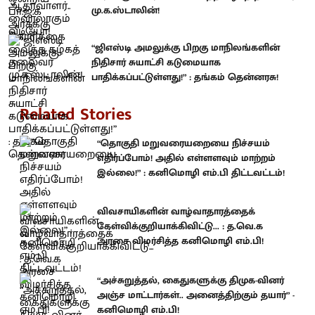
மு.க.ஸ்டாலின்!
“ஜிஎஸ்டி அமலுக்கு பிறகு மாநிலங்களின்
நிதிசார் சுயாட்சி கடுமையாக
பாதிக்கப்பட்டுள்ளது!” : தங்கம் தென்னரசு!
Related Stories
“தொகுதி மறுவரையறையை நிச்சயம்
எதிர்ப்போம்! அதில் எள்ளளவும் மாற்றம்
இல்லை!” : கனிமொழி எம்.பி திட்டவட்டம்!
விவசாயிகளின் வாழ்வாதாரத்தைக்
கேள்விக்குறியாக்கிவிட்டு... : த.வெ.க
அரசை விமர்சித்த கனிமொழி எம்.பி!
“அச்சுறுத்தல், கைதுகளுக்கு திமுக-வினர்
அஞ்ச மாட்டார்கள்.. அனைத்திற்கும் தயார்” -
கனிமொழி எம்.பி!