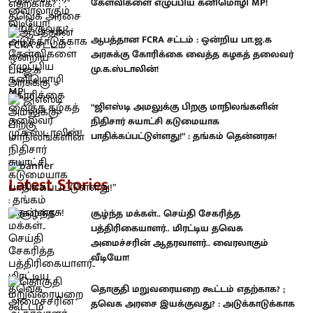
கேள்விகளை எழுப்பிய கனிமொழி MP!
ஆபத்தான FCRA சட்டம் : ஒன்றிய பா.ஜ.க
அரசுக்கு கோரிக்கை வைத்த கழகத் தலைவர்
மு.க.ஸ்டாலின்!
“ஜிஎஸ்டி அமலுக்கு பிறகு மாநிலங்களின்
நிதிசார் சுயாட்சி கடுமையாக
பாதிக்கப்பட்டுள்ளது!” : தங்கம் தென்னரசு!
Latest Stories
சூழ்ந்த மக்கள்.. செய்தி சேகரித்த
பத்திரிகையாளர்.. மிரட்டிய தவெக
அமைச்சரின் ஆதரவாளர்.. வைரலாகும்
வீடியோ!
தொகுதி மறுவரையறை கூட்டம் எதற்காக? ;
தவெக அரசை இயக்குவது? : அடுக்காடுக்காக