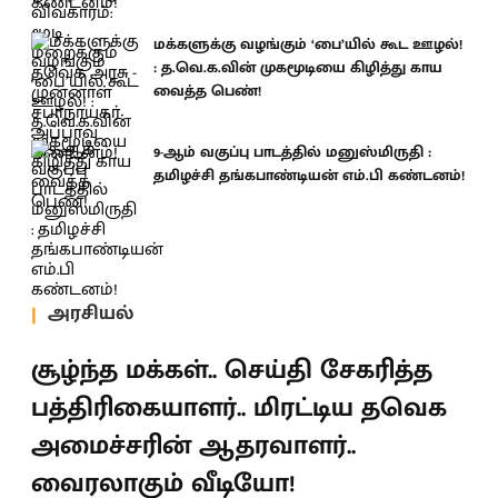
மக்களுக்கு வழங்கும் ‘பை’யில் கூட ஊழல்!
: த.வெ.க.வின் முகமூடியை கிழித்து காய
வைத்த பெண்!
9-ஆம் வகுப்பு பாடத்தில் மனுஸ்மிருதி :
தமிழச்சி தங்கபாண்டியன் எம்.பி கண்டனம்!
அரசியல்
சூழ்ந்த மக்கள்.. செய்தி சேகரித்த
பத்திரிகையாளர்.. மிரட்டிய தவெக
அமைச்சரின் ஆதரவாளர்..
வைரலாகும் வீடியோ!