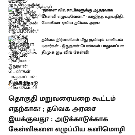
“நாளை விவசாயிகளுக்கு ஆதரவாக
கேள்வி எழுப்புவேன்..” - கர்ஜித்த உதயநிதி..
போலீசை ஏவிய தவெக அரசு!
தவெக நிர்வாகிகள் மீது குவியும் பாலியல்
புகார்கள் - இதுதான் பெண்கள் பாதுகாப்பா? :
தி.மு.க ஐடி விங் கேள்வி!
தமிழ்நாடு
தொகுதி மறுவரையறை கூட்டம்
எதற்காக? ; தவெக அரசை
இயக்குவது? : அடுக்காடுக்காக
கேள்விகளை எழுப்பிய கனிமொழி