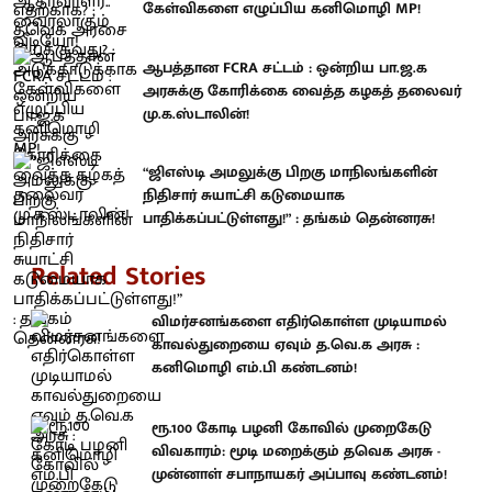
கேள்விகளை எழுப்பிய கனிமொழி MP!
ஆபத்தான FCRA சட்டம் : ஒன்றிய பா.ஜ.க
அரசுக்கு கோரிக்கை வைத்த கழகத் தலைவர்
மு.க.ஸ்டாலின்!
“ஜிஎஸ்டி அமலுக்கு பிறகு மாநிலங்களின்
நிதிசார் சுயாட்சி கடுமையாக
பாதிக்கப்பட்டுள்ளது!” : தங்கம் தென்னரசு!
Related Stories
விமர்சனங்களை எதிர்கொள்ள முடியாமல்
காவல்துறையை ஏவும் த.வெ.க அரசு :
கனிமொழி எம்.பி கண்டனம்!
ரூ.100 கோடி பழனி கோவில் முறைகேடு
விவகாரம்: மூடி மறைக்கும் தவெக அரசு -
முன்னாள் சபாநாயகர் அப்பாவு கண்டனம்!