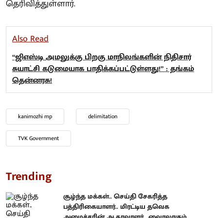
தெரிவித்துள்ளார்.
Also Read
“ஜிஎஸ்டி அமலுக்கு பிறகு மாநிலங்களின் நிதிசார்
சுயாட்சி கடுமையாக பாதிக்கப்பட்டுள்ளது!” : தங்கம்
தென்னரசு!
kanimozhi mp
delimitation
TVK Government
Trending
சூழ்ந்த மக்கள்.. செய்தி சேகரித்த
பத்திரிகையாளர்.. மிரட்டிய தவெக
அமைச்சரின் ஆதரவாளர்.. வைரலாகும்