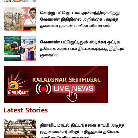
வெற்று பட்ஜெட்டாக அமைந்திருக்கிறது
வேளாண் நிதிநிலை அறிக்கை : கழகத்
தலைவர் மு.க.ஸ்டாலின் விமர்சனம்!
வேளாண் பட்ஜெட்டிலும் ஸ்டிக்கர் ஒட்டிய
த.வெ.க அரசு : பல திட்டங்களுக்கு நிதியும்
குறைப்பு!
Latest Stories
திராவிட மாடல் திட்டங்களை காப்பி அடித்த
முதலமைச்சர் விஜய் : இதுதான் த.வெ.க