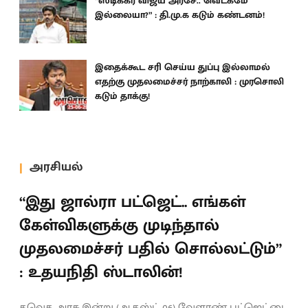
“ஸ்டிக்கர் விஜய் அரசே.. வெட்கமே
இல்லையா?” : தி.மு.க கடும் கண்டனம்!
இதைக்கூட சரி செய்ய துப்பு இல்லாமல்
எதற்கு முதலமைச்சர் நாற்காலி : முரசொலி
கடும் தாக்கு!
அரசியல்
“இது ஜால்ரா பட்ஜெட்.. எங்கள்
கேள்விகளுக்கு முடிந்தால்
முதலமைச்சர் பதில் சொல்லட்டும்”
: உதயநிதி ஸ்டாலின்!
தவெக அரசு இன்று (ஆகஸ்ட் 06) வேளாண் பட்ஜெட்டை