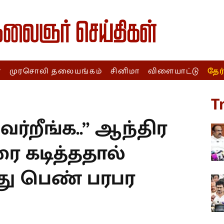
ா
முரசொலி தலையங்கம்
சினிமா
விளையாட்டு
தேர
T
வர்றீங்க..” ஆந்திர
ரை கடித்ததால்
மீது பெண் பரபர