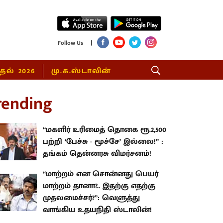
|
Follow Us
்தல் 2026
மு.க.ஸ்டாலின்
rending
“மகளிர் உரிமைத் தொகை ரூ.2,500
பற்றி ‘பேச்சு - மூச்சே’ இல்லை!” :
தங்கம் தென்னரசு விமர்சனம்!
“மாற்றம் என சொன்னது பெயர்
மாற்றம் தானா?.. இதற்கு எதற்கு
முதலமைச்சர்?”: வெளுத்து
வாங்கிய உதயநிதி ஸ்டாலின்!