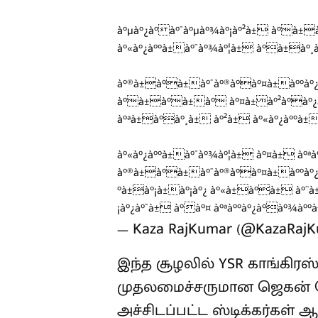
à°µà°¿à°à°¯à°µà°¾à°¡à°²à± à°à±
à°«à°¿à°°à±à°¯à°¾à°¦à± à°à±à°¸à°¿
à°®à±à°à±à°¯à°®à°à°¤à±à°°à°¿
à°à±à°à±à° à°¤à±à°²à°à°¿à
à°ªà±à°à°¸à± à°²à± à°«à°¿à°°à±
à°«à°¿à°°à±à°¯à°¾à°¦à± à°¤à± 
à°®à±à°à±à°¯à°®à°à°¤à±à°°à°¿
°à±à°¡à±à°¡à°¿ à°«à±à°à± à°¨à
¡à°¿à°¯à± à°à°¤ à°ªà°°à°¿à°à°¾à°°à
— Kaza RajKumar (@KazaRaj
இந்த சூழலில் YSR காங்கிரஸ
முதலமைச்சருமான ஜெகன் ம
அச்சிடப்பட்ட ஸ்டிக்கர்கள் 