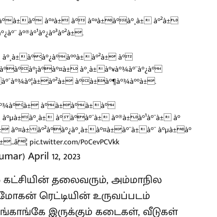
à°à±à° à°ªà± à° à°ªà±à°à°¸à± à°²à±
à°¨ à°®à°¹à°¿à°³à°²à±.
 à°¸à±à°à°¿à°à°°à±à°²à± à°
°à°à°¡à°à°¤à± à°¸à±à°¥à°¾à°¨à°¿à°
à°¯à°¾à°¦à±à°²à± à°à±à°¶à°¾à°°à±.
à°ªà°¾à°à± à°à±à°à±à°
 à°µà±à°¸à± à°à°à°¨à± à°®à±à°¹à°¨à± à°
± à°¤à±à°²à°à°¿à°¸à±à°¤à±à°¨à±à°¨ à°µà±à°
±...â¦
pic.twitter.com/P0CevPCVkk
Kumar)
April 12, 2023
் கட்சியின் தலைவரும், அம்மாநில
ோகன் ரெட்டியின் உருவப்படம்
ஆங்காங்கே இருக்கும் கடைகள், வீடுகள்