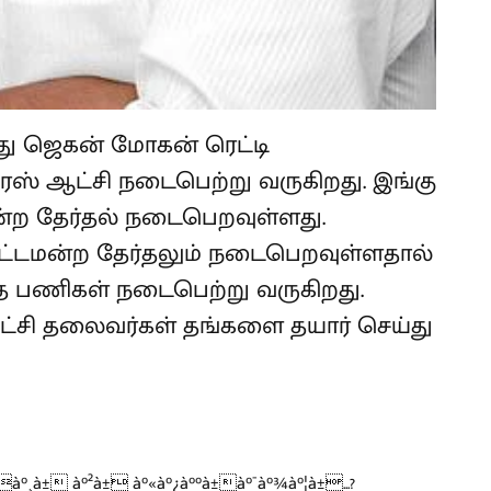
து ஜெகன் மோகன் ரெட்டி
் ஆட்சி நடைபெற்று வருகிறது. இங்கு
மன்ற தேர்தல் நடைபெறவுள்ளது.
ட்டமன்ற தேர்தலும் நடைபெறவுள்ளதால்
த பணிகள் நடைபெற்று வருகிறது.
ட்சி தலைவர்கள் தங்களை தயார் செய்து
¸à± à°²à± à°«à°¿à°°à±à°¯à°¾à°¦à±...?