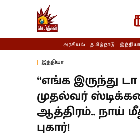
அரசியல்
தமிழ்நாடு
இந்திய
இந்தியா
“எங்க இருந்து டா 
முதல்வர் ஸ்டிக்க
ஆத்திரம்.. நாய் 
புகார்!