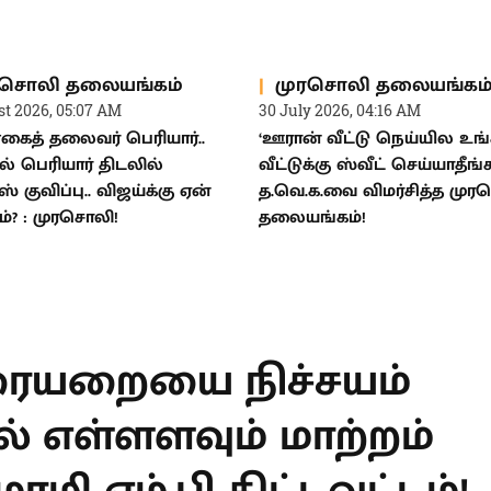
ரசொலி தலையங்கம்
முரசொலி தலையங்கம
st 2026, 05:07 AM
30 July 2026, 04:16 AM
ைத் தலைவர் பெரியார்..
‘ஊரான் வீட்டு நெய்யில உங
 பெரியார் திடலில்
வீட்டுக்கு ஸ்வீட் செய்யாதீங்க!
 குவிப்பு.. விஜய்க்கு ஏன்
த.வெ.க.வை விமர்சித்த மு
ம்? : முரசொலி!
தலையங்கம்!
T
ையறையை நிச்சயம்
ல் எள்ளளவும்