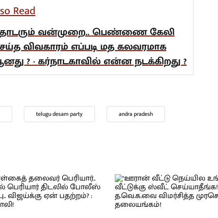
lso Read
ொடரும் வன்முறை.. பெண்ணை கேலி
ெய்த விவகாரம் எப்படி மத கலவரமாக
னது ? - கர்நாடகாவில் என்ன நடக்கிறது ?
telugu desam party
andra pradesh