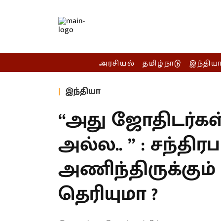
அரசியல்
தமிழ்நாடு
இந்திய
இந்தியா
“அது ஜோதிடர்கள
அல்ல.. ” : சந்திரப
அணிந்திருக்கும்
தெரியுமா ?