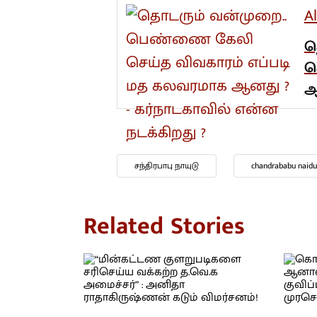
A
த
ச
ஆ
சந்திரபாபு நாயுடு
chandrababu naidu
Related Stories