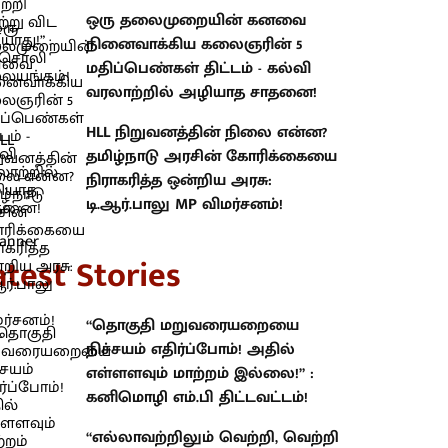
ஒரு தலைமுறையின் கனவை
நினைவாக்கிய கலைஞரின் 5
மதிப்பெண்கள் திட்டம் - கல்வி
வரலாற்றில் அழியாத சாதனை!
HLL நிறுவனத்தின் நிலை என்ன?
தமிழ்நாடு அரசின் கோரிக்கையை
நிராகரித்த ஒன்றிய அரசு:
டி.ஆர்.பாலு MP விமர்சனம்!
atest Stories
“தொகுதி மறுவரையறையை
நிச்சயம் எதிர்ப்போம்! அதில்
எள்ளளவும் மாற்றம் இல்லை!” :
கனிமொழி எம்.பி திட்டவட்டம்!
“எல்லாவற்றிலும் வெற்றி, வெற்றி