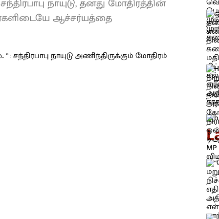
ந்திரபாபு நாயுடு, தனது மோதிரத்தின்
ர்களிடையே ஆச்சர்யத்தை
L