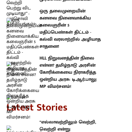
ஒரு தலைமுறையின் கனவை
நினைவாக்கிய கலைஞரின் 5
மதிப்பெண்கள் திட்டம் - கல்வி
வரலாற்றில் அழியாத சாதனை!
HLL நிறுவனத்தின் நிலை என்ன?
தமிழ்நாடு அரசின் கோரிக்கையை
நிராகரித்த ஒன்றிய அரசு:
டி.ஆர்.பாலு MP விமர்சனம்!
atest Stories
“எல்லாவற்றிலும் வெற்றி, வெற்றி
என்று சேர்த்துவிட்டால் வெற்றி
பெற்று விட முடியாது!” : முரசொலி
தலையங்கம்!
ஒரு தலைமுறையின் கனவை