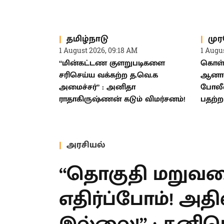
தமிழ்நாடு
மு
1 August 2026, 09:18 AM
1 Augu
“மின்கட்டண குளறுபடிகளை
கொள்க
சரிசெய்ய வக்கற்ற த.வெ.க
ஆனால்
அமைச்சர்” : அனிதா
போலீஸ்
ராதாகிருஷ்ணன் கடும் விமர்சனம்!
பதற்ற
அரசியல்
“தொகுதி மறுவர
எதிர்ப்போம்! அதி