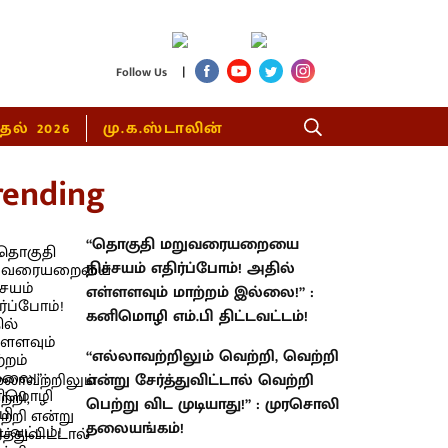
|
Follow Us
்தல் 2026
மு.க.ஸ்டாலின்
rending
“தொகுதி மறுவரையறையை
நிச்சயம் எதிர்ப்போம்! அதில்
எள்ளளவும் மாற்றம் இல்லை!” :
கனிமொழி எம்.பி திட்டவட்டம்!
“எல்லாவற்றிலும் வெற்றி, வெற்றி
என்று சேர்த்துவிட்டால் வெற்றி
பெற்று விட முடியாது!” : முரசொலி
தலையங்கம்!