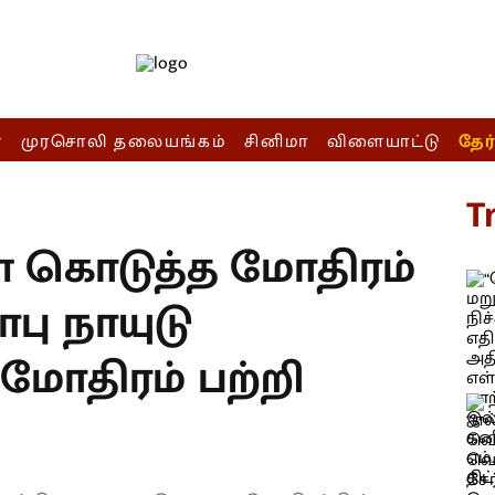
ா
முரசொலி தலையங்கம்
சினிமா
விளையாட்டு
தேர
T
் கொடுத்த மோதிரம்
ாபு நாயுடு
 மோதிரம் பற்றி