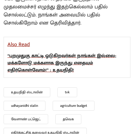
முதலமைச்சர் எழுந்து இதற்கெல்லாம் பதில்
சொல்லட்டும். நாங்கள் அவையில் பதில்
சொல்கிறோம் என தெரிவித்தார்.
Also Read
“புறமுதுகு காட்டி ஓடுகிறவர்கள் நாங்கள் இல்லை;
மக்களோடு மக்களாக இருந்து எதையும்
எதிர்கொள்வோம்!” : உதயநிதி!
உதயநிதி ஸ்டாலின்
tvk
udhayanidhi stalin
agriculture budget
வேளாண் பட்ஜெட்
தவெக
எதிர்க்கட்சித் தலைவர் உதயநிதி ஸ்டாலின்