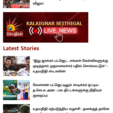
விஜய்!
Latest Stories
“இது ஜால்ரா பட்ஜெட்.. எங்கள் கேள்விகளுக்கு
முடிந்தால் முதலமைச்சர் பதில் சொல்லட்டும்” :
உதயநிதி ஸ்டாலின்!
வேளாண் பட்ஜெட்டிலும் ஸ்டிக்கர் ஒட்டிய
த.வெ.க அரசு : பல திட்டங்களுக்கு நிதியும்
குறைப்பு!
உதயநிதி ஏற்படுத்திய எழுச்சி : தனக்குத் தானே