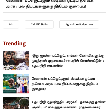
வேளாண் பட்ஜெட்டிலும் ஸ்டிக்கர் ஒட்டிய த.வெ.க
அரசு : பல திட்டங்களுக்கு நிதியும் குறைப்பு!
tvk
CM MK Stalin
Agriculture Budget 2026
Trending
“இது ஜால்ரா பட்ஜெட்.. எங்கள் கேள்விகளுக்கு
முடிந்தால் முதலமைச்சர் பதில் சொல்லட்டும்” :
உதயநிதி ஸ்டாலின்!
வேளாண் பட்ஜெட்டிலும் ஸ்டிக்கர் ஒட்டிய
த.வெ.க அரசு : பல திட்டங்களுக்கு நிதியும்
குறைப்பு!
உதயநிதி ஏற்படுத்திய எழுச்சி : தனக்குத் தானே
‘சூனியம்' வைத்துக் கொண்ட முதலமைச்சர்