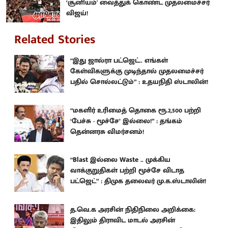
‘சூனியம்' வைத்துக் கொண்ட முதலமைச்சர்
விஜய்!
Related Stories
“இது ஜால்ரா பட்ஜெட்.. எங்கள்
கேள்விகளுக்கு முடிந்தால் முதலமைச்சர்
பதில் சொல்லட்டும்” : உதயநிதி ஸ்டாலின்!
“மகளிர் உரிமைத் தொகை ரூ.2,500 பற்றி
‘பேச்சு - மூச்சே’ இல்லை!” : தங்கம்
தென்னரசு விமர்சனம்!
“Blast இல்லை Waste .. முக்கிய
வாக்குறுதிகள் பற்றி மூச்சே விடாத
பட்ஜெட்” : திமுக தலைவர் மு.க.ஸ்டாலின்!
த.வெ.க அரசின் நிதிநிலை அறிக்கை:
இதிலும் திராவிட மாடல் அரசின்