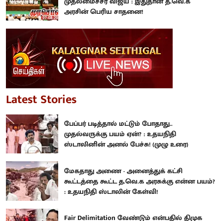
முதலமைச்சர் விஜய் : இதுதான் த.வெ.க
அரசின் பெரிய சாதனை!
Latest Stories
பேப்பர் படித்தால் மட்டும் போதாது..
முதல்வருக்கு பயம் ஏன்? : உதயநிதி
ஸ்டாலினின் அனல் பேச்சு! (முழு உரை)
மேகதாது அணை - அனைத்துக் கட்சி
கூட்டத்தை கூட்ட த.வெ.க அரசுக்கு என்ன பயம்?
: உதயநிதி ஸ்டாலின் கேள்வி!
Fair Delimitation வேண்டும் என்பதில் திமுக