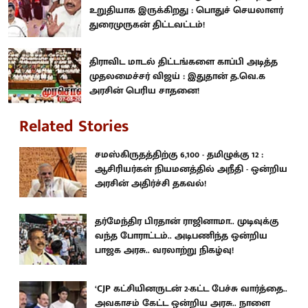
உறுதியாக இருக்கிறது : பொதுச் செயலாளர்
துரைமுருகன் திட்டவட்டம்!
திராவிட மாடல் திட்டங்களை காப்பி அடித்த
முதலமைச்சர் விஜய் : இதுதான் த.வெ.க
அரசின் பெரிய சாதனை!
Related Stories
சமஸ்கிருதத்திற்கு 6,100 - தமிழுக்கு 12 :
ஆசிரியர்கள் நியமனத்தில் அநீதி - ஒன்றிய
அரசின் அதிர்ச்சி தகவல்!
தர்மேந்திர பிரதான் ராஜினாமா.. முடிவுக்கு
வந்த போராட்டம்.. அடிபணிந்த ஒன்றிய
பாஜக அரசு.. வரலாற்று நிகழ்வு!
‘CJP கட்சியினருடன் 2-கட்ட பேச்சு வார்த்தை..
அவகாசம் கேட்ட ஒன்றிய அரசு.. நாளை