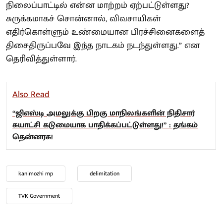
நிலைப்பாட்டில் என்ன மாற்றம் ஏற்பட்டுள்ளது?
சுருக்கமாகச் சொன்னால், விவசாயிகள்
எதிர்கொள்ளும் உண்மையான பிரச்சினைகளைத்
திசைதிருப்பவே இந்த நாடகம் நடந்துள்ளது.” என
தெரிவித்துள்ளார்.
Also Read
“ஜிஎஸ்டி அமலுக்கு பிறகு மாநிலங்களின் நிதிசார்
சுயாட்சி கடுமையாக பாதிக்கப்பட்டுள்ளது!” : தங்கம்
தென்னரசு!
kanimozhi mp
delimitation
TVK Government