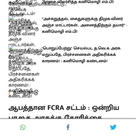
அரசை விமர்சித்த கனிமொழி எம்.பி!
“அச்சுறுத்தல், கைதுகளுக்கு திமுக-வினர்
அஞ்ச மாட்டார்கள்.. அனைத்திற்கும் தயார்” -
கனிமொழி எம்.பி!
‘பொறுப்பேற்று’ செயல்பட த.வெ.க அரசு
மறுப்பதே, பிரச்சனைகள் அதிகரிக்கக்
காரணம்! : கனிமொழி கண்டனம்!
தமிழ்நாடு
ஆபத்தான FCRA சட்டம் : ஒன்றிய
பா.ஜ.க அரசுக்கு கோரிக்கை
வைத்த கழகத் தலைவர்