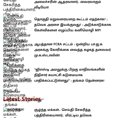
அமைச்சரின் ஆதரவாளர்.. வைரலாகும்
வீடியோ!
தொகுதி மறுவரையறை கூட்டம் எதற்காக? ;
தவெக அரசை இயக்குவது? : அடுக்காடுக்காக
கேள்விகளை எழுப்பிய கனிமொழி MP!
ஆபத்தான FCRA சட்டம் : ஒன்றிய பா.ஜ.க
அரசுக்கு கோரிக்கை வைத்த கழகத் தலைவர்
மு.க.ஸ்டாலின்!
“ஜிஎஸ்டி அமலுக்கு பிறகு மாநிலங்களின்
நிதிசார் சுயாட்சி கடுமையாக
பாதிக்கப்பட்டுள்ளது!” : தங்கம் தென்னரசு!
Latest Stories
சூழ்ந்த மக்கள்.. செய்தி சேகரித்த
பத்திரிகையாளர்.. மிரட்டிய தவெக