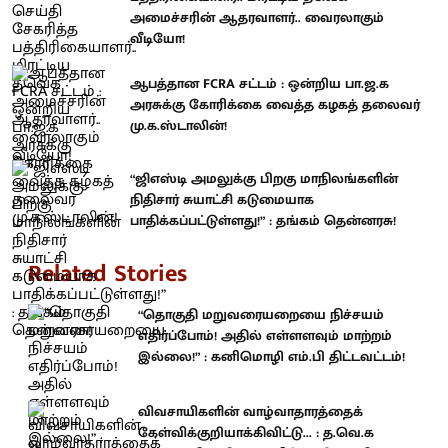
அமைச்சரின் ஆதரவாளர்.. வைரலாகும்
வீடியோ!
ஆபத்தான FCRA சட்டம் : ஒன்றிய பா.ஜ.க
அரசுக்கு கோரிக்கை வைத்த கழகத் தலைவர்
மு.க.ஸ்டாலின்!
“ஜிஎஸ்டி அமலுக்கு பிறகு மாநிலங்களின்
நிதிசார் சுயாட்சி கடுமையாக
பாதிக்கப்பட்டுள்ளது!” : தங்கம் தென்னரசு!
Related Stories
“தொகுதி மறுவரையறையை நிச்சயம்
எதிர்ப்போம்! அதில் எள்ளளவும் மாற்றம்
இல்லை!” : கனிமொழி எம்.பி திட்டவட்டம்!
விவசாயிகளின் வாழ்வாதாரத்தைக்
கேள்விக்குறியாக்கிவிட்டு... : த.வெ.க