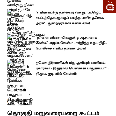
“எதிர்க்கட்சித் தலைவர் கைது.. பட்ஜெட்
கூட்டத்தொடருக்குப் பயந்த பாசிச தவெக
அரசு” : துரைமுருகன் கண்டனம்!
“நாளை விவசாயிகளுக்கு ஆதரவாக
கேள்வி எழுப்புவேன்..” - கர்ஜித்த உதயநிதி..
போலீசை ஏவிய தவெக அரசு!
தவெக நிர்வாகிகள் மீது குவியும் பாலியல்
புகார்கள் - இதுதான் பெண்கள் பாதுகாப்பா? :
தி.மு.க ஐடி விங் கேள்வி!
தமிழ்நாடு
தொகுதி மறுவரையறை கூட்டம்