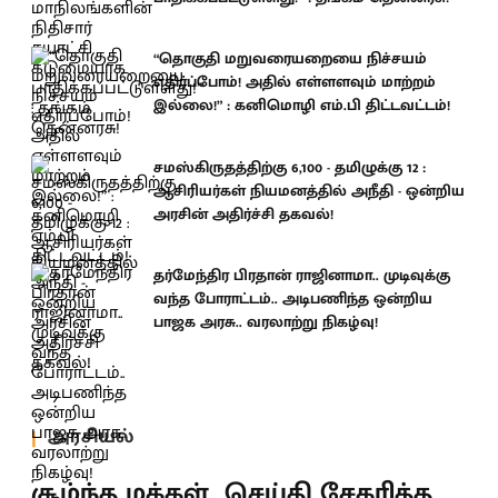
“தொகுதி மறுவரையறையை நிச்சயம்
எதிர்ப்போம்! அதில் எள்ளளவும் மாற்றம்
இல்லை!” : கனிமொழி எம்.பி திட்டவட்டம்!
சமஸ்கிருதத்திற்கு 6,100 - தமிழுக்கு 12 :
ஆசிரியர்கள் நியமனத்தில் அநீதி - ஒன்றிய
அரசின் அதிர்ச்சி தகவல்!
தர்மேந்திர பிரதான் ராஜினாமா.. முடிவுக்கு
வந்த போராட்டம்.. அடிபணிந்த ஒன்றிய
பாஜக அரசு.. வரலாற்று நிகழ்வு!
அரசியல்
சூழ்ந்த மக்கள்.. செய்தி சேகரித்த