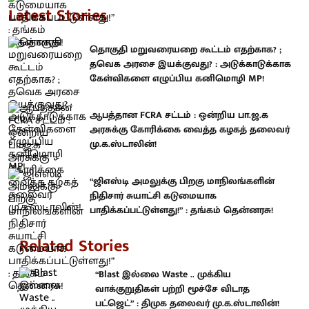
Latest Stories
தொகுதி மறுவரையறை கூட்டம் எதற்காக? ;
தவெக அரசை இயக்குவது? : அடுக்காடுக்காக
கேள்விகளை எழுப்பிய கனிமொழி MP!
ஆபத்தான FCRA சட்டம் : ஒன்றிய பா.ஜ.க
அரசுக்கு கோரிக்கை வைத்த கழகத் தலைவர்
மு.க.ஸ்டாலின்!
“ஜிஎஸ்டி அமலுக்கு பிறகு மாநிலங்களின்
நிதிசார் சுயாட்சி கடுமையாக
பாதிக்கப்பட்டுள்ளது!” : தங்கம் தென்னரசு!
Related Stories
“Blast இல்லை Waste .. முக்கிய
வாக்குறுதிகள் பற்றி மூச்சே விடாத
பட்ஜெட்” : திமுக தலைவர் மு.க.ஸ்டாலின்!