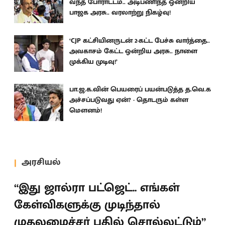
வந்த போராட்டம்.. அடிபணிந்த ஒன்றிய
பாஜக அரசு.. வரலாற்று நிகழ்வு!
‘CJP கட்சியினருடன் 2-கட்ட பேச்சு வார்த்தை..
அவகாசம் கேட்ட ஒன்றிய அரசு.. நாளை
முக்கிய முடிவு!’
பா.ஜ.க.வின் பெயரைப் பயன்படுத்த த.வெ.க
அச்சப்படுவது ஏன்? - தொடரும் கள்ள
மெளனம்!
அரசியல்
“இது ஜால்ரா பட்ஜெட்.. எங்கள்
கேள்விகளுக்கு முடிந்தால்
முதலமைச்சர் பதில் சொல்லட்டும்”