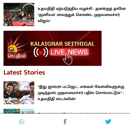
உதயநிதி ஏற்படுத்திய எழுச்சி : தனக்குத் தானே
‘சூனியம்' வைத்துக் கொண்ட முதலமைச்சர்
விஜய்!
Latest Stories
“இது ஜால்ரா பட்ஜெட்.. எங்கள் கேள்விகளுக்கு
முடிந்தால் முதலமைச்சர் பதில் சொல்லட்டும்” :
உதயநிதி ஸ்டாலின்!
வேளாண் பட்ஜெட்டிலும் ஸ்டிக்கர் ஒட்டிய
த.வெ.க அரசு : பல திட்டங்களுக்கு நிதியும்
குறைப்பு!