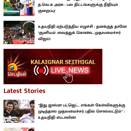
த.வெ.க அரசு : பல திட்டங்களுக்கு நிதியும்
குறைப்பு!
உதயநிதி ஏற்படுத்திய எழுச்சி : தனக்குத் தானே
‘சூனியம்' வைத்துக் கொண்ட முதலமைச்சர்
விஜய்!
Latest Stories
“இது ஜால்ரா பட்ஜெட்.. எங்கள் கேள்விகளுக்கு
முடிந்தால் முதலமைச்சர் பதில் சொல்லட்டும்” :
உதயநிதி ஸ்டாலின்!