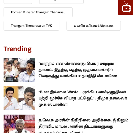
Former Minister Thangam Thenarasu
Thangam Thenarasu on TVK
மகளிர் உரிமைத்தொகை
Trending
“மாற்றம் என சொன்னது பெயர் மாற்றம்
தானா?.. இதற்கு எதற்கு முதலமைச்சர்?”:
வெளுத்து வாங்கிய உதயநிதி ஸ்டாலின்!
“Blast இல்லை Waste .. முக்கிய வாக்குறுதிகள்
பற்றி மூச்சே விடாத பட்ஜெட்” : திமுக தலைவர்
மு.க.ஸ்டாலின்!
த.வெ.க அரசின் நிதிநிலை அறிக்கை: இதிலும்
திராவிட மாடல் அரசின் திட்டங்களுக்கு
ஸ்டிக்கர் ஒட்டிய விஜய்!