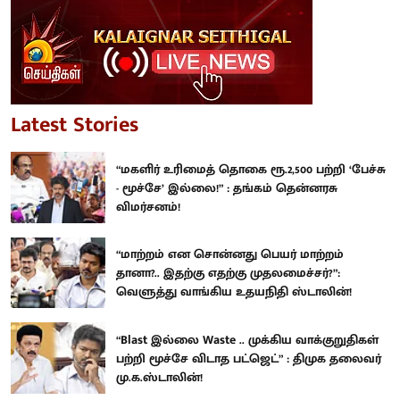
Latest Stories
“மகளிர் உரிமைத் தொகை ரூ.2,500 பற்றி ‘பேச்சு
- மூச்சே’ இல்லை!” : தங்கம் தென்னரசு
விமர்சனம்!
“மாற்றம் என சொன்னது பெயர் மாற்றம்
தானா?.. இதற்கு எதற்கு முதலமைச்சர்?”:
வெளுத்து வாங்கிய உதயநிதி ஸ்டாலின்!
“Blast இல்லை Waste .. முக்கிய வாக்குறுதிகள்
பற்றி மூச்சே விடாத பட்ஜெட்” : திமுக தலைவர்
மு.க.ஸ்டாலின்!