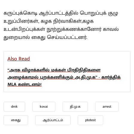
கருப்புக்கொடி ஆர்ப்பாட்டத்தில் பொறுப்புக் குழு
உறுப்பினர்கள், கழக நிர்வாகிகள்,கழக
உடன்பிறப்புக்கள் நூற்றுக்கணக்கானோர் காவல்
துறையால் கைது செய்யப்பட்டனர்.
Also Read
“அரசு விழாக்களில் மக்கள் பிரதிநிதிகளை
அழைக்காமல் புறக்கணிக்கும் அ.தி.மு.க” - கார்த்திக்
MLA கண்டனம்!
dmk
kovai
தி.மு.க
arrest
கைது
ஆர்ப்பாட்டம்
ptotest