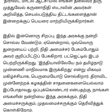
`திராவிட மாடல் ஆட்சி’யில் எங்கள் தலைவர் திரு.
முத்துவேல் கருணாநிதி ஸ்டாலின் அவர்கள்
அறிவித்த, செயல்படுத்திய திட்டங்களைத்தான்
இன்றைக்குப் பெயரை மாற்றியிருக்கிறார்கள்.
இதில் இன்னொரு சிறப்பு. இந்த அரசுக்கு நன்றி
சொல்ல வேண்டும். ஏனென்றால், ஒவ்வொரு
துறையைப் பற்றி, நிதி அமைச்சர் பேசும்போதும்
அவர் குறிப்பிட்டுப் பேசுகிறார். பட்ஜெட்டில் இடம்
பெற்றிருக்கிறது. `இந்தியாவிலேயே நம் தமிழ்நாடு
முன்னணி மாநிலமாக இருக்கிறது’ என்று மிகவும்
மகிழ்ச்சியாக, பெருமையோடு சொல்கிறார். திராவிட
முன்னேற்றக் கழகத்தின் சாதனைகளையெல்லாம்
இப்போதாவது ஒப்புக்கொண்டார் என்பதற்கு, நாங்கள்
எங்களின் நன்றியை இந்த அரசுக்கும், நிதி
அமைச்சருக்கும், முதலமைச்சருக்கும் தெரிவித்துக்
கொள்கிறோம்.