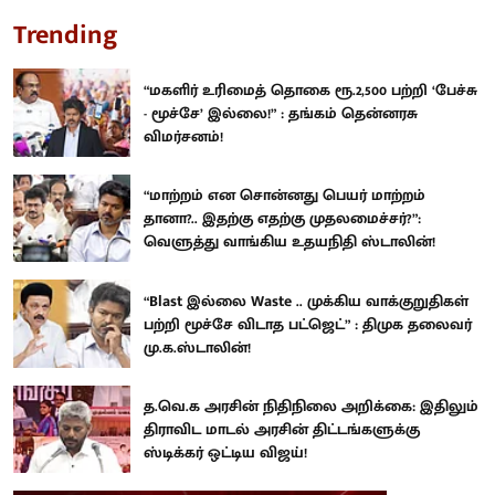
Trending
“மகளிர் உரிமைத் தொகை ரூ.2,500 பற்றி ‘பேச்சு
- மூச்சே’ இல்லை!” : தங்கம் தென்னரசு
விமர்சனம்!
“மாற்றம் என சொன்னது பெயர் மாற்றம்
தானா?.. இதற்கு எதற்கு முதலமைச்சர்?”:
வெளுத்து வாங்கிய உதயநிதி ஸ்டாலின்!
“Blast இல்லை Waste .. முக்கிய வாக்குறுதிகள்
பற்றி மூச்சே விடாத பட்ஜெட்” : திமுக தலைவர்
மு.க.ஸ்டாலின்!
த.வெ.க அரசின் நிதிநிலை அறிக்கை: இதிலும்
திராவிட மாடல் அரசின் திட்டங்களுக்கு
ஸ்டிக்கர் ஒட்டிய விஜய்!