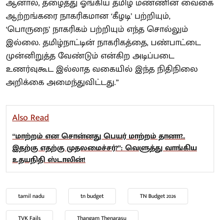
ஆனால், தழைத்து ஓங்கிய தமிழ் மண்ணின் வைகை
ஆற்றங்கரை நாகரிகமான ‘கீழடி’ பற்றியும்,
‘பொருநை’ நாகரிகம் பற்றியும் எந்த சொல்லும்
இல்லை. தமிழ்நாட்டின் நாகரிகத்தை, பண்பாட்டை
முன்னிறுத்த வேண்டும் என்கிற அடிப்படை
உணர்வுகூட இல்லாத வகையில் இந்த நிதிநிலை
அறிக்கை அமைந்துவிட்டது.”
Also Read
“மாற்றம் என சொன்னது பெயர் மாற்றம் தானா?..
இதற்கு எதற்கு முதலமைச்சர்?”: வெளுத்து வாங்கிய
உதயநிதி ஸ்டாலின்!
tamil nadu
tn budget
TN Budget 2026
TVK Fails
Thangam Thenarasu