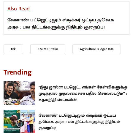
Also Read
வேளாண் பட்ஜெட்டிலும் ஸ்டிக்கர் ஒட்டிய த.வெ.க
அரசு : பல திட்டங்களுக்கு நிதியும் குறைப்பு!
tvk
CM MK Stalin
Agriculture Budget 2026
Trending
“இது ஜால்ரா பட்ஜெட்.. எங்கள் கேள்விகளுக்கு
முடிந்தால் முதலமைச்சர் பதில் சொல்லட்டும்” :
உதயநிதி ஸ்டாலின்!
வேளாண் பட்ஜெட்டிலும் ஸ்டிக்கர் ஒட்டிய
த.வெ.க அரசு : பல திட்டங்களுக்கு நிதியும்
குறைப்பு!