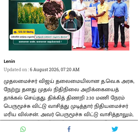
Lenin
Updated on
:
6 August 2026, 07:20 AM
முதலமைச்சர் விஜய் தலைமையிலான த.வெ.க அரசு,
நேற்று தனது முதல் நிதிநிலை அறிக்கையைத்
தாக்கல் செய்தது. திக்கித் திணறி 2:30 மணி நேரம்
பெருமூச்சு விட்டு வாசித்து முடித்தார் நிதியமைச்சர்
மரிய வில்சன். அவர் பெருமூச்சு விட்டு வாசித்தாலும்,
மக்களுக்குக் கொடுத்த தேர்தல் வாக்குறுதிகளான
மகளிர் உரிமைத் தொகை ரூ. 2500, 6 சிலிண்டர்கள்