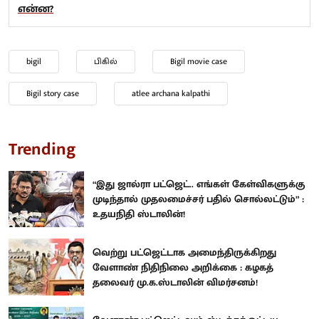
என்ன?
bigil
பிகில்
Bigil movie case
Bigil story case
atlee archana kalpathi
Trending
“இது ஜால்ரா பட்ஜெட்.. எங்கள் கேள்விகளுக்கு
முடிந்தால் முதலமைச்சர் பதில் சொல்லட்டும்” :
உதயநிதி ஸ்டாலின்!
வெற்று பட்ஜெட்டாக அமைந்திருக்கிறது
வேளாண் நிதிநிலை அறிக்கை : கழகத்
தலைவர் மு.க.ஸ்டாலின் விமர்சனம்!