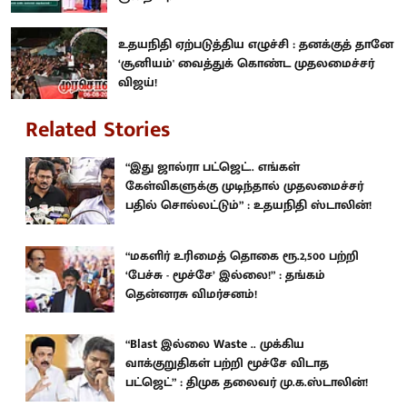
உதயநிதி ஏற்படுத்திய எழுச்சி : தனக்குத் தானே
‘சூனியம்' வைத்துக் கொண்ட முதலமைச்சர்
விஜய்!
Related Stories
“இது ஜால்ரா பட்ஜெட்.. எங்கள்
கேள்விகளுக்கு முடிந்தால் முதலமைச்சர்
பதில் சொல்லட்டும்” : உதயநிதி ஸ்டாலின்!
“மகளிர் உரிமைத் தொகை ரூ.2,500 பற்றி
‘பேச்சு - மூச்சே’ இல்லை!” : தங்கம்
தென்னரசு விமர்சனம்!
“Blast இல்லை Waste .. முக்கிய
வாக்குறுதிகள் பற்றி மூச்சே விடாத
பட்ஜெட்” : திமுக தலைவர் மு.க.ஸ்டாலின்!