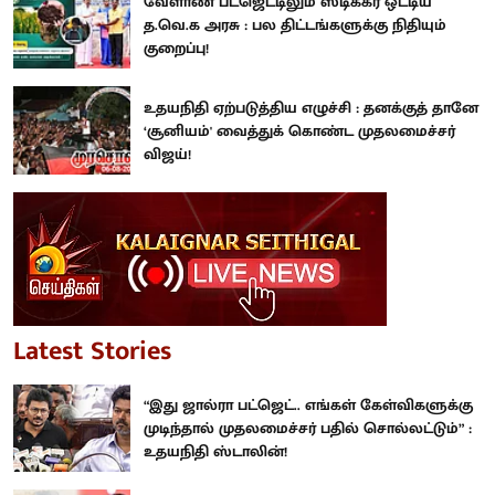
வேளாண் பட்ஜெட்டிலும் ஸ்டிக்கர் ஒட்டிய
த.வெ.க அரசு : பல திட்டங்களுக்கு நிதியும்
குறைப்பு!
உதயநிதி ஏற்படுத்திய எழுச்சி : தனக்குத் தானே
‘சூனியம்' வைத்துக் கொண்ட முதலமைச்சர்
விஜய்!
Latest Stories
“இது ஜால்ரா பட்ஜெட்.. எங்கள் கேள்விகளுக்கு
முடிந்தால் முதலமைச்சர் பதில் சொல்லட்டும்” :
உதயநிதி ஸ்டாலின்!