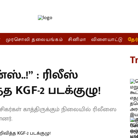
ா
முரசொலி தலையங்கம்
சினிமா
விளையாட்டு
தேர
T
்ஸ்..!” : ரிலீஸ்
 KGF-2 படக்குழு!
 ரசிகர்கள் காத்திருக்கும் நிலையில் ரிலீஸை
னர்.