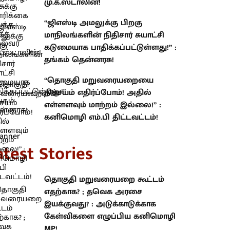
மு.க.ஸ்டாலின்!
“ஜிஎஸ்டி அமலுக்கு பிறகு
மாநிலங்களின் நிதிசார் சுயாட்சி
கடுமையாக பாதிக்கப்பட்டுள்ளது!” :
தங்கம் தென்னரசு!
“தொகுதி மறுவரையறையை
நிச்சயம் எதிர்ப்போம்! அதில்
எள்ளளவும் மாற்றம் இல்லை!” :
கனிமொழி எம்.பி திட்டவட்டம்!
atest Stories
தொகுதி மறுவரையறை கூட்டம்
எதற்காக? ; தவெக அரசை
இயக்குவது? : அடுக்காடுக்காக
கேள்விகளை எழுப்பிய கனிமொழி
MP!