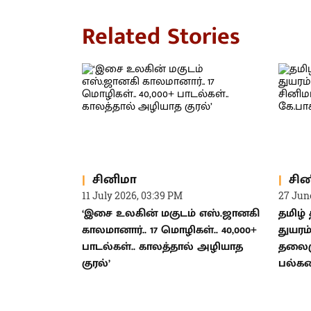
Related Stories
சினிமா
சின
11 July 2026, 03:39 PM
27 Jun
‘இசை உலகின் மகுடம் எஸ்.ஜானகி
தமிழ்
காலமானார்.. 17 மொழிகள்.. 40,000+
துயரம்
பாடல்கள்.. காலத்தால் அழியாத
தலைம
குரல்’
பல்கல