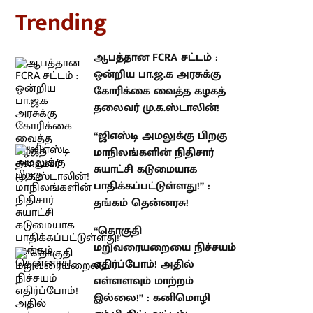
rending
ஆபத்தான FCRA சட்டம் : ஒன்றிய
பா.ஜ.க அரசுக்கு கோரிக்கை
வைத்த கழகத் தலைவர்
மு.க.ஸ்டாலின்!
“ஜிஎஸ்டி அமலுக்கு பிறகு
மாநிலங்களின் நிதிசார் சுயாட்சி
கடுமையாக பாதிக்கப்பட்டுள்ளது!” :
தங்கம் தென்னரசு!
“தொகுதி மறுவரையறையை
நிச்சயம் எதிர்ப்போம்! அதில்
எள்ளளவும் மாற்றம் இல்லை!” :
கனிமொழி எம்.பி திட்டவட்டம்!