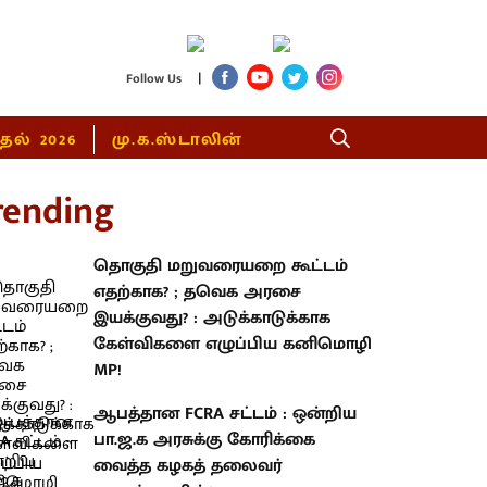
|
Follow Us
்தல் 2026
மு.க.ஸ்டாலின்
rending
தொகுதி மறுவரையறை கூட்டம்
எதற்காக? ; தவெக அரசை
இயக்குவது? : அடுக்காடுக்காக
கேள்விகளை எழுப்பிய கனிமொழி
MP!
ஆபத்தான FCRA சட்டம் : ஒன்றிய
பா.ஜ.க அரசுக்கு கோரிக்கை
வைத்த கழகத் தலைவர்