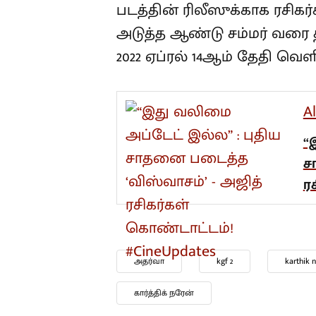
படத்தின் ரிலீஸுக்காக ரசிகர
அடுத்த ஆண்டு சம்மர் வரை 
2022 ஏப்ரல் 14ஆம் தேதி வெ
A
“
ச
ர
அதர்வா
kgf 2
karthik 
கார்த்திக் நரேன்