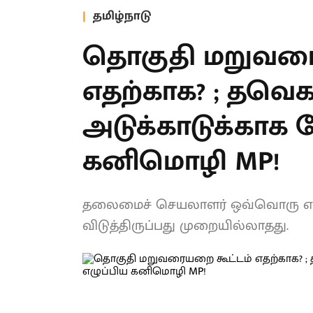
தமிழ்நாடு
தொகுதி மறுவரை
எதற்காக? ; தவெ
: அடுக்காடுக்க
எழுப்பிய கனிமொ
தலைமைச் செயலாளர் ஒவ்வொரு எம்பி
விடுத்திருப்பது முறையில்லாதது.