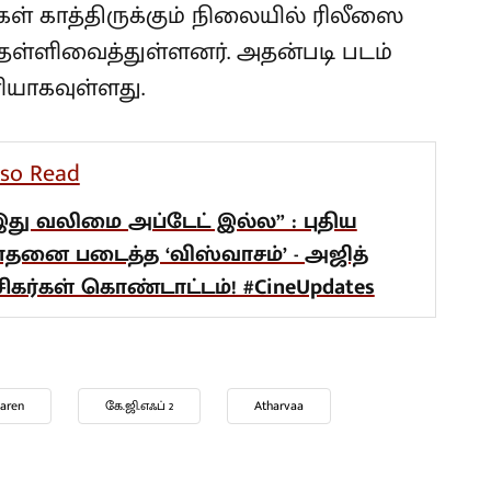
்கள் காத்திருக்கும் நிலையில் ரிலீஸை
தள்ளிவைத்துள்ளனர். அதன்படி படம்
ளியாகவுள்ளது.
lso Read
இது வலிமை அப்டேட் இல்ல” : புதிய
ாதனை படைத்த ‘விஸ்வாசம்’ - அஜித்
சிகர்கள் கொண்டாட்டம்! #CineUpdates
naren
கே.ஜி.எஃப் 2
Atharvaa