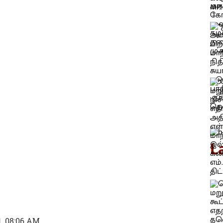
L
1, 08:06 AM