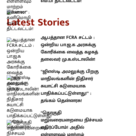
atest Stories
ஆபத்தான FCRA சட்டம் : ஒன்றிய
பா.ஜ.க அரசுக்கு கோரிக்கை
வைத்த கழகத் தலைவர்
மு.க.ஸ்டாலின்!
“ஜிஎஸ்டி அமலுக்கு பிறகு
மாநிலங்களின் நிதிசார் சுயாட்சி
கடுமையாக பாதிக்கப்பட்டுள்ளது!” :
தங்கம் தென்னரசு!
“தொகுதி மறுவரையறையை
நிச்சயம் எதிர்ப்போம்! அதில்
எள்ளளவும் மாற்றம் இல்லை!” :
கனிமொழி எம்.பி திட்டவட்டம்!