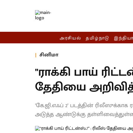
அரசியல்
தமிழ்நாடு
இந்திய
சினிமா
"ராக்கி பாய் ரிட்டன
தேதியை அறிவித்த
’கே.ஜி.எஃப் 2’ படத்தின் ரிலீஸுக்காக
அடுத்த ஆண்டுக்கு தள்ளிவைத்துள்ள