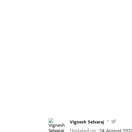
Vignesh Selvaraj
Updated on
:
24 August 202