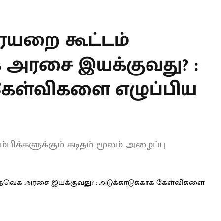
T
யறை கூட்டம்
க அரசை இயக்குவது?
ாக கேள்விகளை
ழி MP!
க்களுக்கும் கடிதம் மூலம் அழைப்பு