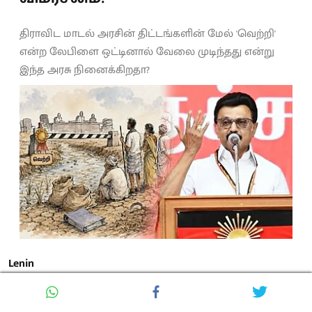
திராவிட மாடல் அரசின் திட்டங்களின் மேல் 'வெற்றி'
என்ற லேபிளை ஒட்டினால் வேலை முடிந்தது என்று
இந்த அரசு நினைக்கிறதா?
Lenin
Updated on
:
6 August 2026, 08:37 AM
முதலமைச்சர் விஜய் தலைமையிலான த.வெ.க அரசு,