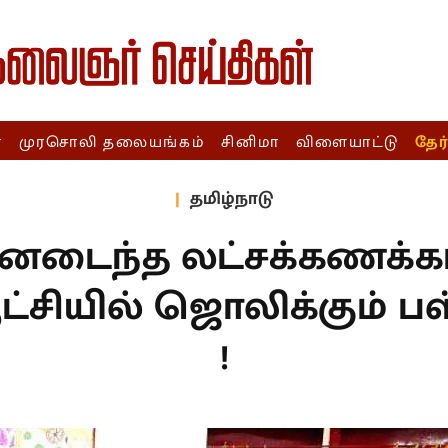
ா
முரசொலி தலையங்கம்
சினிமா
விளையாட்டு
தேர
தமிழ்நாடு
யனடைந்த லட்சக்கணக்க
ட்சியில் ஜொலிக்கும் பள
!