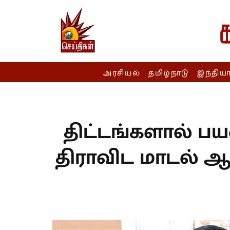
அரசியல்
தமிழ்நாடு
இந்திய
திட்டங்களால் ப
திராவிட மாடல் ஆ