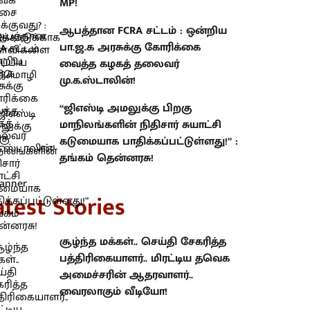
MP!
ஆபத்தான FCRA சட்டம் : ஒன்றிய
பா.ஜ.க அரசுக்கு கோரிக்கை
வைத்த கழகத் தலைவர்
மு.க.ஸ்டாலின்!
“ஜிஎஸ்டி அமலுக்கு பிறகு
மாநிலங்களின் நிதிசார் சுயாட்சி
கடுமையாக பாதிக்கப்பட்டுள்ளது!” :
தங்கம் தென்னரசு!
atest Stories
சூழ்ந்த மக்கள்.. செய்தி சேகரித்த
பத்திரிகையாளர்.. மிரட்டிய தவெக
அமைச்சரின் ஆதரவாளர்..
வைரலாகும் வீடியோ!