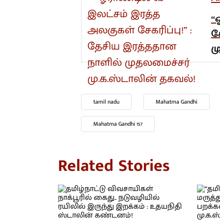
“
ச
ம
tamil nadu
Mahatma Gandhi
Mahatma Gandhi 157
Related Stories