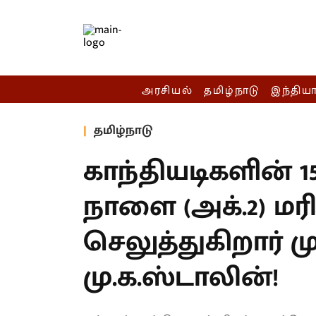
அரசியல்
தமிழ்நாடு
இந்திய
தமிழ்நாடு
காந்தியடிகளின் 15
நாளை (அக்.2) ம
செலுத்துகிறார் 
மு.க.ஸ்டாலின்!