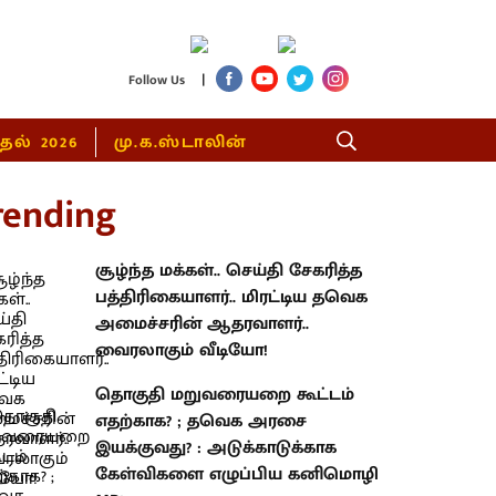
|
Follow Us
்தல் 2026
மு.க.ஸ்டாலின்
rending
சூழ்ந்த மக்கள்.. செய்தி சேகரித்த
பத்திரிகையாளர்.. மிரட்டிய தவெக
அமைச்சரின் ஆதரவாளர்..
வைரலாகும் வீடியோ!
தொகுதி மறுவரையறை கூட்டம்
எதற்காக? ; தவெக அரசை
இயக்குவது? : அடுக்காடுக்காக
கேள்விகளை எழுப்பிய கனிமொழி