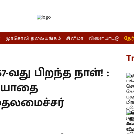
ா
முரசொலி தலையங்கம்
சினிமா
விளையாட்டு
தேர
T
7-வது பிறந்த நாள்! :
ரியாதை
முதலமைச்சர்