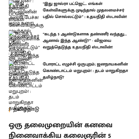
“இது ஜால்ரா பட்ஜெட்.. எங்கள்
கேள்விகளுக்கு முடிந்தால் முதலமைச்சர்
பதில் சொல்லட்டும்” : உதயநிதி ஸ்டாலின்!
“கடந்த 5 ஆண்டுகளாக தண்ணீர் வந்தது...
ஆனால் இந்த ஆண்டு?” - விஜயை
வறுத்தெடுத்த உதயநிதி ஸ்டாலின்!
போராட்ட எழுச்சி ஒருபுறம்; ஜனநாயகனின்
கொண்டாட்டம் மறுபுறம்! : தடம் மாறுகிறதா
தமிழ்நாடு?
தமிழ்நாடு
ஒரு தலைமுறையின் கனவை
நினைவாக்கிய கலைஞரின் 5