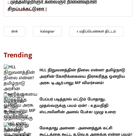
- முத்தமிழறிஞர் கலைஞர் நினைவுநாள்
சிறப்புக்கட்டுரை !
dmk
kalaignar
5 மதிப்பெண்கள் திட்டம்
Trending
HLL நிறுவனத்தின் நிலை என்ன? தமிழ்நாடு
அரசின் கோரிக்கையை நிராகரித்த ஒன்றிய
அரசு: டி.ஆர்.பாலு MP விமர்சனம்!
பேப்பர் படித்தால் மட்டும் போதாது..
முதல்வருக்கு பயம் ஏன்? : உதயநிதி
ஸ்டாலினின் அனல் பேச்சு! (முழு உரை)
மேகதாது அணை - அனைத்துக் கட்சி
கூட்டத்தை கூட்ட த.வெ.க அரசுக்கு என்ன பயம்?