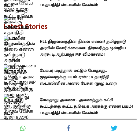
: உதயநிதி ஸ்டாலின் கேள்வி!
Latest Stories
HLL நிறுவனத்தின் நிலை என்ன? தமிழ்நாடு
அரசின் கோரிக்கையை நிராகரித்த ஒன்றிய
அரசு: டி.ஆர்.பாலு MP விமர்சனம்!
பேப்பர் படித்தால் மட்டும் போதாது..
முதல்வருக்கு பயம் ஏன்? : உதயநிதி
ஸ்டாலினின் அனல் பேச்சு! (முழு உரை)
மேகதாது அணை - அனைத்துக் கட்சி
கூட்டத்தை கூட்ட த.வெ.க அரசுக்கு என்ன பயம்?
: உதயநிதி ஸ்டாலின் கேள்வி!
Related Stories