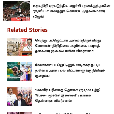
உதயநிதி ஏற்படுத்திய எழுச்சி : தனக்குத் தானே
‘சூனியம்' வைத்துக் கொண்ட முதலமைச்சர்
விஜய்!
Related Stories
வெற்று பட்ஜெட்டாக அமைந்திருக்கிறது
வேளாண் நிதிநிலை அறிக்கை : கழகத்
தலைவர் மு.க.ஸ்டாலின் விமர்சனம்!
வேளாண் பட்ஜெட்டிலும் ஸ்டிக்கர் ஒட்டிய
த.வெ.க அரசு : பல திட்டங்களுக்கு நிதியும்
குறைப்பு!
“மகளிர் உரிமைத் தொகை ரூ.2,500 பற்றி
‘பேச்சு - மூச்சே’ இல்லை!” : தங்கம்
தென்னரசு விமர்சனம்!