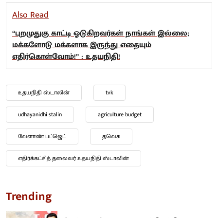
Also Read
“புறமுதுகு காட்டி ஓடுகிறவர்கள் நாங்கள் இல்லை;
மக்களோடு மக்களாக இருந்து எதையும்
எதிர்கொள்வோம்!” : உதயநிதி!
உதயநிதி ஸ்டாலின்
tvk
udhayanidhi stalin
agriculture budget
வேளாண் பட்ஜெட்
தவெக
எதிர்க்கட்சித் தலைவர் உதயநிதி ஸ்டாலின்
Trending