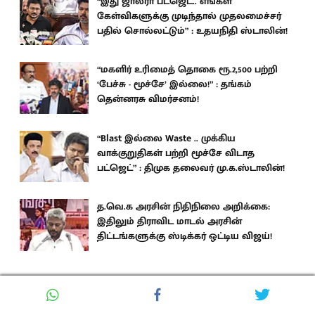
“இது ஜால்ரா பட்ஜெட்.. எங்கள்
கேள்விகளுக்கு முடிந்தால் முதலமைச்சர்
பதில் சொல்லட்டும்” : உதயநிதி ஸ்டாலின்!
“மகளிர் உரிமைத் தொகை ரூ.2,500 பற்றி
‘பேச்சு - மூச்சே’ இல்லை!” : தங்கம்
தென்னரசு விமர்சனம்!
“Blast இல்லை Waste .. முக்கிய
வாக்குறுதிகள் பற்றி மூச்சே விடாத
பட்ஜெட்” : திமுக தலைவர் மு.க.ஸ்டாலின்!
த.வெ.க அரசின் நிதிநிலை அறிக்கை:
இதிலும் திராவிட மாடல் அரசின்
திட்டங்களுக்கு ஸ்டிக்கர் ஒட்டிய விஜய்!
தமிழ்நாடு