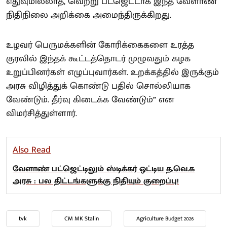
எதுவுமில்லாத, வெற்று பட்ஜெட்டாக இந்த வேளாண்
நிதிநிலை அறிக்கை அமைந்திருக்கிறது.
உழவர் பெருமக்களின் கோரிக்கைகளை உரத்த
குரலில் இந்தக் கூட்டத்தொடர் முழுவதும் கழக
உறுப்பினர்கள் எழுப்புவார்கள். உறக்கத்தில் இருக்கும்
அரசு விழித்துக் கொண்டு பதில் சொல்லியாக
வேண்டும். தீர்வு கிடைக்க வேண்டும்” என
விமர்சித்துள்ளார்.
Also Read
வேளாண் பட்ஜெட்டிலும் ஸ்டிக்கர் ஒட்டிய த.வெ.க
அரசு : பல திட்டங்களுக்கு நிதியும் குறைப்பு!
tvk
CM MK Stalin
Agriculture Budget 2026