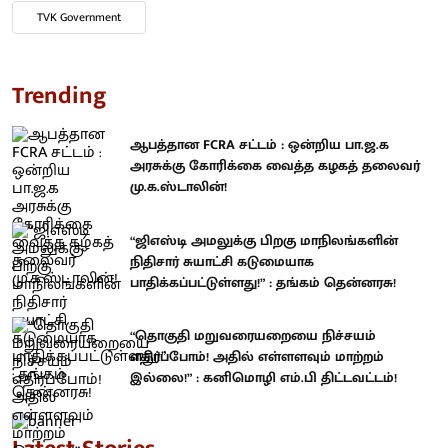
TVK Government
Trending
ஆபத்தான FCRA சட்டம் : ஒன்றிய பா.ஜ.க
அரசுக்கு கோரிக்கை வைத்த கழகத் தலைவர்
மு.க.ஸ்டாலின்!
“ஜிஎஸ்டி அமலுக்கு பிறகு மாநிலங்களின்
நிதிசார் சுயாட்சி கடுமையாக
பாதிக்கப்பட்டுள்ளது!” : தங்கம் தென்னரசு!
“தொகுதி மறுவரையறையை நிச்சயம்
எதிர்ப்போம்! அதில் எள்ளளவும் மாற்றம்
இல்லை!” : கனிமொழி எம்.பி திட்டவட்டம்!