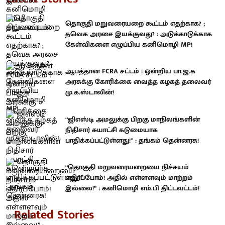
தொகுதி மறுவரையறை கூட்டம் எதற்காக? ;
தவெக அரசை இயக்குவது? : அடுக்காடுக்காக
கேள்விகளை எழுப்பிய கனிமொழி MP!
ஆபத்தான FCRA சட்டம் : ஒன்றிய பா.ஜ.க
அரசுக்கு கோரிக்கை வைத்த கழகத் தலைவர்
மு.க.ஸ்டாலின்!
“ஜிஎஸ்டி அமலுக்கு பிறகு மாநிலங்களின்
நிதிசார் சுயாட்சி கடுமையாக
பாதிக்கப்பட்டுள்ளது!” : தங்கம் தென்னரசு!
“தொகுதி மறுவரையறையை நிச்சயம்
எதிர்ப்போம்! அதில் எள்ளளவும் மாற்றம்
இல்லை!” : கனிமொழி எம்.பி திட்டவட்டம்!
Related Stories