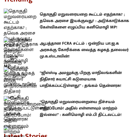
தொகுதி மறுவரையறை கூட்டம் எதற்காக? ;
தவெக அரசை இயக்குவது? : அடுக்காடுக்காக
கேள்விகளை எழுப்பிய கனிமொழி MP!
ஆபத்தான FCRA சட்டம் : ஒன்றிய பா.ஜ.க
அரசுக்கு கோரிக்கை வைத்த கழகத் தலைவர்
மு.க.ஸ்டாலின்!
“ஜிஎஸ்டி அமலுக்கு பிறகு மாநிலங்களின்
நிதிசார் சுயாட்சி கடுமையாக
பாதிக்கப்பட்டுள்ளது!” : தங்கம் தென்னரசு!
“தொகுதி மறுவரையறையை நிச்சயம்
எதிர்ப்போம்! அதில் எள்ளளவும் மாற்றம்
இல்லை!” : கனிமொழி எம்.பி திட்டவட்டம்!
Latest Stories