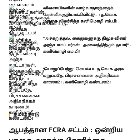
விவசாயிகளின் வாழ்வாதாரத்தைக்
கேள்விக்குறியாக்கிவிட்டு... : த.வெ.க
அரசை விமர்சித்த கனிமொழி எம்.பி!
“அச்சுறுத்தல், கைதுகளுக்கு திமுக-வினர்
அஞ்ச மாட்டார்கள்.. அனைத்திற்கும் தயார்” -
கனிமொழி எம்.பி!
‘பொறுப்பேற்று’ செயல்பட த.வெ.க அரசு
மறுப்பதே, பிரச்சனைகள் அதிகரிக்கக்
காரணம்! : கனிமொழி கண்டனம்!
தமிழ்நாடு
ஆபத்தான FCRA சட்டம் : ஒன்றிய