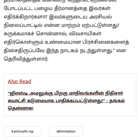
தீர்மானத்தைக் கொண்டு வந்தால், ஏற்கனவே
போடப்பட்ட பழைய தீர்மானத்தை இவர்கள்
எதிர்க்கிறார்களா? இவர்களுடைய அரசியல்
நிலைப்பாட்டில் என்ன மாற்றம் ஏற்பட்டுள்ளது?
சுருக்கமாகச் சொன்னால், விவசாயிகள்
எதிர்கொள்ளும் உண்மையான பிரச்சினைகளைத்
திசைதிருப்பவே இந்த நாடகம் நடந்துள்ளது.” என
தெரிவித்துள்ளார்.
Also Read
“ஜிஎஸ்டி அமலுக்கு பிறகு மாநிலங்களின் நிதிசார்
சுயாட்சி கடுமையாக பாதிக்கப்பட்டுள்ளது!” : தங்கம்
தென்னரசு!
kanimozhi mp
delimitation