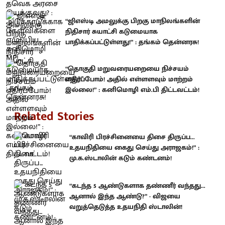
“ஜிஎஸ்டி அமலுக்கு பிறகு மாநிலங்களின்
நிதிசார் சுயாட்சி கடுமையாக
பாதிக்கப்பட்டுள்ளது!” : தங்கம் தென்னரசு!
“தொகுதி மறுவரையறையை நிச்சயம்
எதிர்ப்போம்! அதில் எள்ளளவும் மாற்றம்
இல்லை!” : கனிமொழி எம்.பி திட்டவட்டம்!
Related Stories
“காவிரி பிரச்சினையை திசை திருப்ப...
உதயநிதியை கைது செய்து அராஜகம்!” :
மு.க.ஸ்டாலின் கடும் கண்டனம்!
“கடந்த 5 ஆண்டுகளாக தண்ணீர் வந்தது...
ஆனால் இந்த ஆண்டு?” - விஜயை
வறுத்தெடுத்த உதயநிதி ஸ்டாலின்!