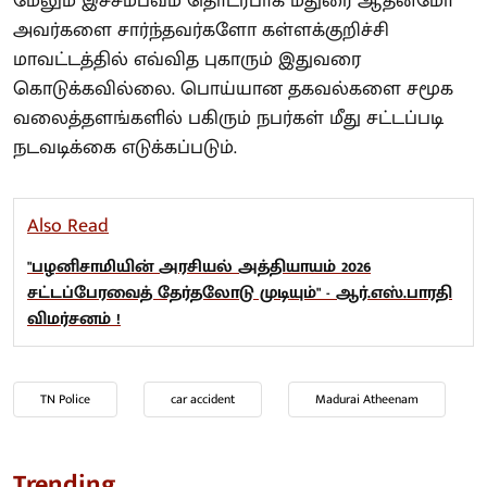
மேலும் இச்சம்பவம் தொடர்பாக மதுரை ஆதீனமோ
அவர்களை சார்ந்தவர்களோ கள்ளக்குறிச்சி
மாவட்டத்தில் எவ்வித புகாரும் இதுவரை
கொடுக்கவில்லை. பொய்யான தகவல்களை சமூக
வலைத்தளங்களில் பகிரும் நபர்கள் மீது சட்டப்படி
நடவடிக்கை எடுக்கப்படும்.
Also Read
"பழனிசாமியின் அரசியல் அத்தியாயம் 2026
சட்டப்பேரவைத் தேர்தலோடு முடியும்" - ஆர்.எஸ்.பாரதி
விமர்சனம் !
TN Police
car accident
Madurai Atheenam
Trending