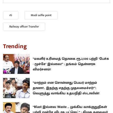
rti
Modi selfie point
Railway officer Transfer
Trending
“மகளிர் உரிமைத் தொகை ரூ.2,500 பற்றி ‘பேச்சு
- மூச்சே’ இல்லை!” : தங்கம் தென்னரசு
விமர்சனம்!
“மாற்றம் என சொன்னது பெயர் மாற்றம்
தானா?.. இதற்கு எதற்கு முதலமைச்சர்?”:
வெளுத்து வாங்கிய உதயநிதி ஸ்டாலின்!
“Blast இல்லை Waste .. முக்கிய வாக்குறுதிகள்
பற்றி மூச்சே விடாத பட்ஜெட்” : திமுக தலைவர்