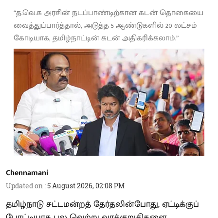
“த.வெ.க அரசின் நடப்பாண்டிற்கான கடன் தொகையை
வைத்துப்பார்த்தால், அடுத்த 5 ஆண்டுகளில் 20 லட்சம்
கோடியாக, தமிழ்நாட்டின் கடன் அதிகரிக்கலாம்.”
Chennamani
Updated on
:
5 August 2026, 02:08 PM
தமிழ்நாடு சட்டமன்றத் தேர்தலின்போது, ஏட்டிக்குப்
போட்டியாக பல வெற்று வாக்குறுதிகளை