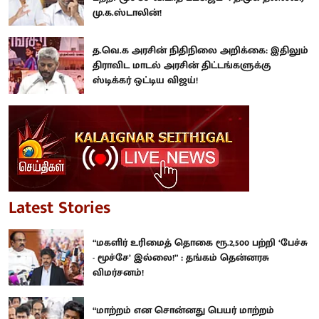
மு.க.ஸ்டாலின்!
த.வெ.க அரசின் நிதிநிலை அறிக்கை: இதிலும்
திராவிட மாடல் அரசின் திட்டங்களுக்கு
ஸ்டிக்கர் ஒட்டிய விஜய்!
Latest Stories
“மகளிர் உரிமைத் தொகை ரூ.2,500 பற்றி ‘பேச்சு
- மூச்சே’ இல்லை!” : தங்கம் தென்னரசு
விமர்சனம்!
“மாற்றம் என சொன்னது பெயர் மாற்றம்