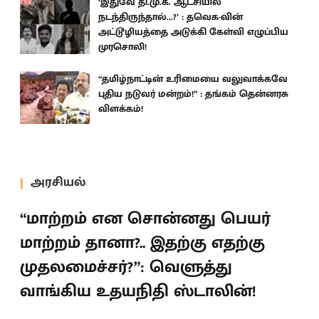
‘இதுவே தி.மு.க. ஆட்சியில்
நடந்திருந்தால்...?’ : தவெக-வின்
அட்டூழியத்தை அடுக்கி கேள்வி எழுப்பிய
முரசொலி!
“தமிழ்நாட்டின் உரிமையை வலுவாக்கவே
புதிய நடுவர் மன்றம்!” : தங்கம் தென்னரசு
விளக்கம்!
அரசியல்
“மாற்றம் என சொன்னது பெயர்
மாற்றம் தானா?.. இதற்கு எதற்கு
முதலமைச்சர்?”: வெளுத்து
வாங்கிய உதயநிதி ஸ்டாலின்!