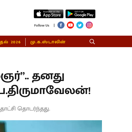
|
Follow Us
்தல் 2026
மு.க.ஸ்டாலின்
ஞர்”.. தனது
ப.திருமாவேலன்!
ாட்சி தொடர்ந்தது.