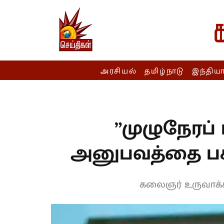
அரசியல்
தமிழ்நாடு
இந்திய
”முழுநேரப்
அனுபவத்தை பகி
கலைஞர் உருவாக்கி