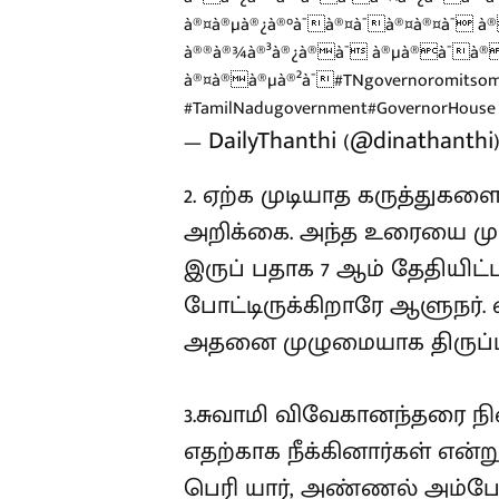
à®¤à®µà®¿à®°à¯à®¤à¯à®¤à®¤à¯ à
à®®à®¾à®³à®¿à®à¯ à®µà®à¯à®
à®¤à®à®µà®²à¯
#TNgovernoromitsom
#TamilNadugovernment#GovernorHous
— DailyThanthi (@dinathanthi
2. ஏற்க முடியாத கருத்துகள
அறிக்கை. அந்த உரையை மு
இருப் பதாக 7 ஆம் தேதியிட்
போட்டிருக்கிறாரே ஆளுநர். ஏ
அதனை முழுமையாக திருப்ப
3.சுவாமி விவேகானந்தரை ந
எதற்காக நீக்கினார்கள் என்
பெரி யார், அண்ணல் அம்பேத்