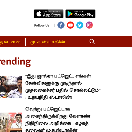
|
Follow Us
்தல் 2026
மு.க.ஸ்டாலின்
rending
“இது ஜால்ரா பட்ஜெட்.. எங்கள்
கேள்விகளுக்கு முடிந்தால்
முதலமைச்சர் பதில் சொல்லட்டும்”
: உதயநிதி ஸ்டாலின்!
வெற்று பட்ஜெட்டாக
அமைந்திருக்கிறது வேளாண்
நிதிநிலை அறிக்கை : கழகத்
தலைவர் மு.க.ஸ்டாலின்