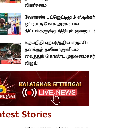
விமர்சனம்!
வேளாண் பட்ஜெட்டிலும் ஸ்டிக்கர்
ஒட்டிய த.வெ.க அரசு : பல
திட்டங்களுக்கு நிதியும் குறைப்பு!
உதயநிதி ஏற்படுத்திய எழுச்சி :
தனக்குத் தானே ‘சூனியம்'
வைத்துக் கொண்ட முதலமைச்சர்
விஜய்!
atest Stories