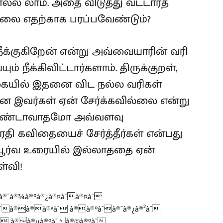
்ல லாம். அதை விடுத்து வட்டாரத்
லை எதற்காக பரப்பவேண்டும்?
க்குகிறேன் என்று அவ்வையாரின் வரி
் நீக்கிவிட்டார்களாம். திருக்குறள்,
ிகையில் இதனை விட நல்ல வரிகள்
ை இவர்கள் ஏன் சேர்க்கவில்லை என்று
விதண்டாவாதமோ அவ்வளவு
தி கவிதையைச் சேர்த்தீர்கள் என்பது
்பூர்வ உரையில் இல்லாததை ஏன்
ள்வி!
à®¯à®¾à®°à®¿à®¤à¯à®¤à¯
à®à®à®ªà¯ à®à®°à¯à®¯à®¿à®²à¯
¯ à®à®µà®°à¯à®©à®°à¯