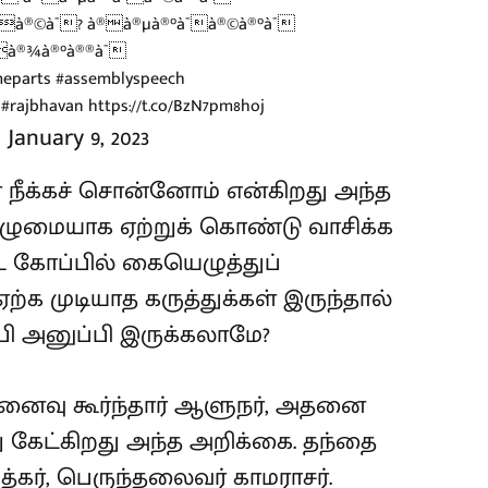
®à®©à¯? à®à®µà®°à¯à®©à®°à¯
à®¾à®°à®®à¯
eparts
#assemblyspeech
e
#rajbhavan
https://t.co/BzN7pm8hoj
)
January 9, 2023
ை நீக்கச் சொன்னோம் என்கிறது அந்த
ழுமையாக ஏற்றுக் கொண்டு வாசிக்க
ட கோப்பில் கையெழுத்துப்
ற்க முடியாத கருத்துக்கள் இருந்தால்
ி அனுப்பி இருக்கலாமே?
ினைவு கூர்ந்தார் ஆளுநர், அதனை
று கேட்கிறது அந்த அறிக்கை. தந்தை
கர், பெருந்தலைவர் காமராசர்.