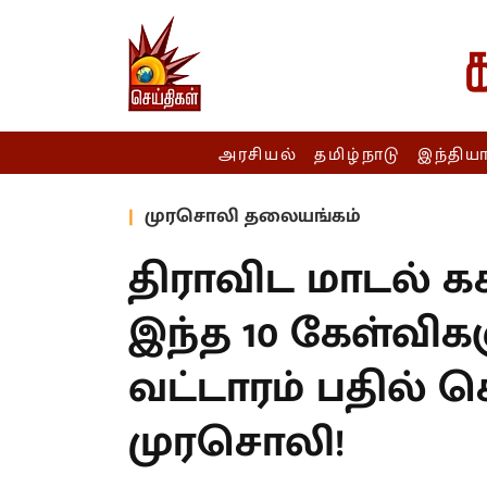
அரசியல்
தமிழ்நாடு
இந்திய
முரசொலி தலையங்கம்
திராவிட மாடல் கச
இந்த 10 கேள்விக
வட்டாரம் பதில் ச
முரசொலி!