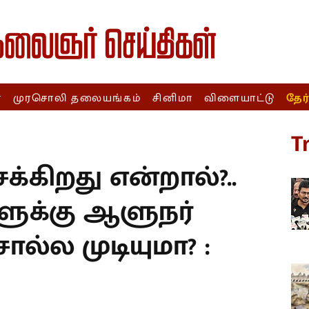
ா
முரசொலி தலையங்கம்
சினிமா
விளையாட்டு
தேர
T
க்கிறது என்றால்?..
ளுக்கு ஆளுநர்
ொல்ல முடியுமா? :