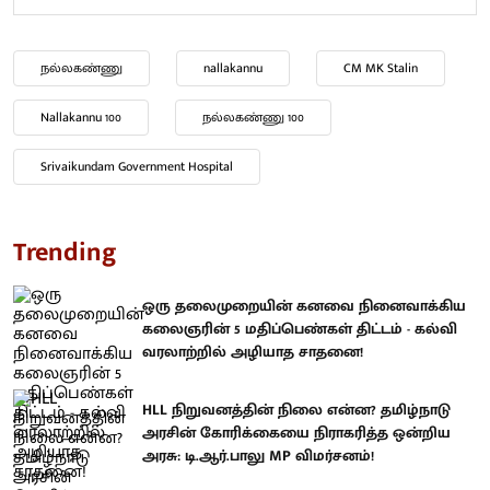
நல்லகண்ணு
nallakannu
CM MK Stalin
Nallakannu 100
நல்லகண்ணு 100
Srivaikundam Government Hospital
Trending
ஒரு தலைமுறையின் கனவை நினைவாக்கிய
கலைஞரின் 5 மதிப்பெண்கள் திட்டம் - கல்வி
வரலாற்றில் அழியாத சாதனை!
HLL நிறுவனத்தின் நிலை என்ன? தமிழ்நாடு
அரசின் கோரிக்கையை நிராகரித்த ஒன்றிய
அரசு: டி.ஆர்.பாலு MP விமர்சனம்!