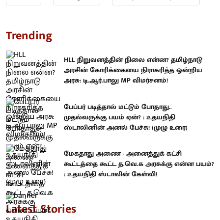
Trending
HLL நிறுவனத்தின் நிலை என்ன? தமிழ்நாடு
அரசின் கோரிக்கையை நிராகரித்த ஒன்றிய
அரசு: டி.ஆர்.பாலு MP விமர்சனம்!
பேப்பர் படித்தால் மட்டும் போதாது..
முதல்வருக்கு பயம் ஏன்? : உதயநிதி
ஸ்டாலினின் அனல் பேச்சு! (முழு உரை)
மேகதாது அணை - அனைத்துக் கட்சி
கூட்டத்தை கூட்ட த.வெ.க அரசுக்கு என்ன பயம்?
: உதயநிதி ஸ்டாலின் கேள்வி!
Latest Stories