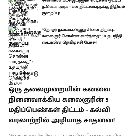
வேளாண் பட்ஜெட்டிலும் ஸ்டிக்கர் ஒட்டிய
த.வெ.க அரசு : பல திட்டங்களுக்கு நிதியும்
குறைப்பு!
“தோழர் நல்லகண்ணு சிலை திறப்பு..
கலைஞர் சொன்ன வார்த்தை” : உதயநிதி
ஸ்டாலின் நெகிழ்ச்சி பேச்சு!
தமிழ்நாடு
ஒரு தலைமுறையின் கனவை
நினைவாக்கிய கலைஞரின் 5
மதிப்பெண்கள் திட்டம் - கல்வி
வரலாற்றில் அழியாத சாதனை!
இன்று முத்தமிழறிஞர் கலைஞரின் நினைவு நாளில்,