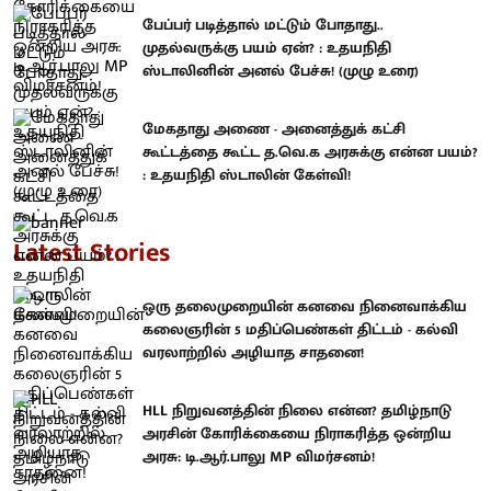
பேப்பர் படித்தால் மட்டும் போதாது..
முதல்வருக்கு பயம் ஏன்? : உதயநிதி
ஸ்டாலினின் அனல் பேச்சு! (முழு உரை)
மேகதாது அணை - அனைத்துக் கட்சி
கூட்டத்தை கூட்ட த.வெ.க அரசுக்கு என்ன பயம்?
: உதயநிதி ஸ்டாலின் கேள்வி!
Latest Stories
ஒரு தலைமுறையின் கனவை நினைவாக்கிய
கலைஞரின் 5 மதிப்பெண்கள் திட்டம் - கல்வி
வரலாற்றில் அழியாத சாதனை!
HLL நிறுவனத்தின் நிலை என்ன? தமிழ்நாடு
அரசின் கோரிக்கையை நிராகரித்த ஒன்றிய
அரசு: டி.ஆர்.பாலு MP விமர்சனம்!