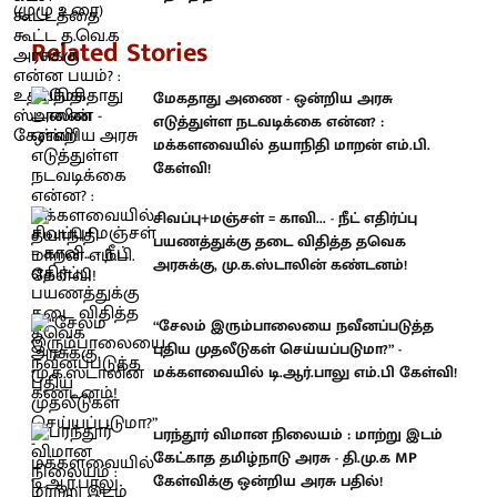
Related Stories
மேகதாது அணை - ஒன்றிய அரசு
எடுத்துள்ள நடவடிக்கை என்ன? :
மக்களவையில் தயாநிதி மாறன் எம்.பி.
கேள்வி!
சிவப்பு+மஞ்சள் = காவி... - நீட் எதிர்ப்பு
பயணத்துக்கு தடை விதித்த தவெக
அரசுக்கு, மு.க.ஸ்டாலின் கண்டனம்!
“சேலம் இரும்பாலையை நவீனப்படுத்த
புதிய முதலீடுகள் செய்யப்படுமா?” -
மக்களவையில் டி.ஆர்.பாலு எம்.பி கேள்வி!
பரந்தூர் விமான நிலையம் : மாற்று இடம்
கேட்காத தமிழ்நாடு அரசு - தி.மு.க MP
கேள்விக்கு ஒன்றிய அரசு பதில்!