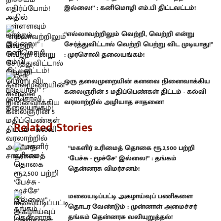
இல்லை!” : கனிமொழி எம்.பி திட்டவட்டம்!
“எல்லாவற்றிலும் வெற்றி, வெற்றி என்று
சேர்த்துவிட்டால் வெற்றி பெற்று விட முடியாது!”
: முரசொலி தலையங்கம்!
ஒரு தலைமுறையின் கனவை நினைவாக்கிய
கலைஞரின் 5 மதிப்பெண்கள் திட்டம் - கல்வி
வரலாற்றில் அழியாத சாதனை!
Related Stories
“மகளிர் உரிமைத் தொகை ரூ.2,500 பற்றி
‘பேச்சு - மூச்சே’ இல்லை!” : தங்கம்
தென்னரசு விமர்சனம்!
மலையடிப்பட்டி அகழாய்வுப் பணிகளை
தொடர வேண்டும் : முன்னாள் அமைச்சர்
தங்கம் தென்னரசு வலியுறுத்தல்!