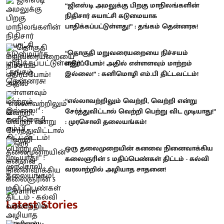
“ஜிஎஸ்டி அமலுக்கு பிறகு மாநிலங்களின்
நிதிசார் சுயாட்சி கடுமையாக
பாதிக்கப்பட்டுள்ளது!” : தங்கம் தென்னரசு!
“தொகுதி மறுவரையறையை நிச்சயம்
எதிர்ப்போம்! அதில் எள்ளளவும் மாற்றம்
இல்லை!” : கனிமொழி எம்.பி திட்டவட்டம்!
“எல்லாவற்றிலும் வெற்றி, வெற்றி என்று
சேர்த்துவிட்டால் வெற்றி பெற்று விட முடியாது!”
: முரசொலி தலையங்கம்!
ஒரு தலைமுறையின் கனவை நினைவாக்கிய
கலைஞரின் 5 மதிப்பெண்கள் திட்டம் - கல்வி
வரலாற்றில் அழியாத சாதனை!
Latest Stories