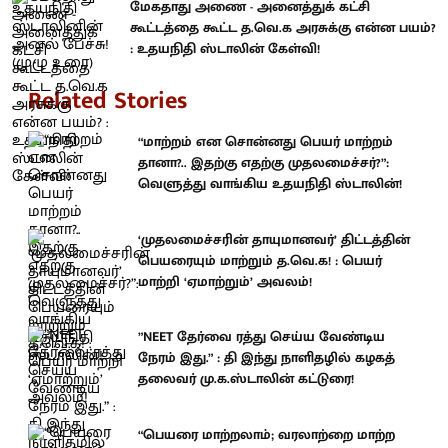
மேகதாது அணை - அனைத்துக் கட்சி
கூட்டத்தை கூட்ட த.வெ.க அரசுக்கு என்ன பயம்?
: உதயநிதி ஸ்டாலின் கேள்வி!
Related Stories
“மாற்றம் என சொன்னது பெயர் மாற்றம்
தானா?.. இதற்கு எதற்கு முதலமைச்சர்?”:
வெளுத்து வாங்கிய உதயநிதி ஸ்டாலின்!
‘முதலமைச்சரின் தாயுமானவர்’ திட்டத்தின்
பெயரையும் மாற்றும் த.வெ.க! : பெயர்
மாற்றி ‘ஏமாற்றும்’ அவலம்!
”NEET தேர்வை ரத்து செய்ய வேண்டிய
நேரம் இது.” : தி இந்து நாளிதழில் கழகத்
தலைவர் மு.க.ஸ்டாலின் கட்டுரை!
“பெயரை மாற்றலாம்; வரலாற்றை மாற்ற