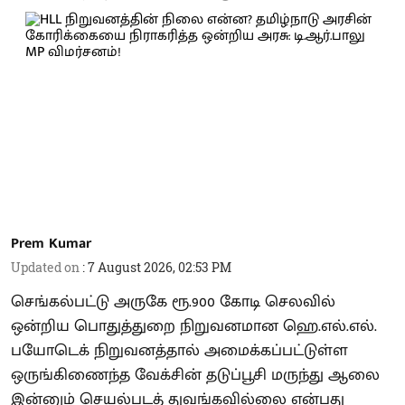
Prem Kumar
Updated on
:
7 August 2026, 02:53 PM
செங்கல்பட்டு அருகே ரூ.900 கோடி செலவில்
ஒன்றிய பொதுத்துறை நிறுவனமான ஹெ.எல்.எல்.
பயோடெக் நிறுவனத்தால் அமைக்கப்பட்டுள்ள
ஒருங்கிணைந்த வேக்சின் தடுப்பூசி மருந்து ஆலை
இன்னும் செயல்படத் துவங்கவில்லை என்பது