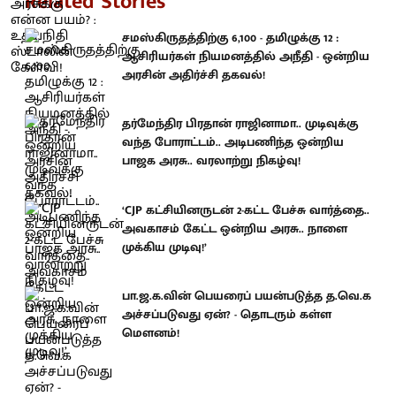
Related Stories
சமஸ்கிருதத்திற்கு 6,100 - தமிழுக்கு 12 :
ஆசிரியர்கள் நியமனத்தில் அநீதி - ஒன்றிய
அரசின் அதிர்ச்சி தகவல்!
தர்மேந்திர பிரதான் ராஜினாமா.. முடிவுக்கு
வந்த போராட்டம்.. அடிபணிந்த ஒன்றிய
பாஜக அரசு.. வரலாற்று நிகழ்வு!
‘CJP கட்சியினருடன் 2-கட்ட பேச்சு வார்த்தை..
அவகாசம் கேட்ட ஒன்றிய அரசு.. நாளை
முக்கிய முடிவு!’
பா.ஜ.க.வின் பெயரைப் பயன்படுத்த த.வெ.க
அச்சப்படுவது ஏன்? - தொடரும் கள்ள
மெளனம்!