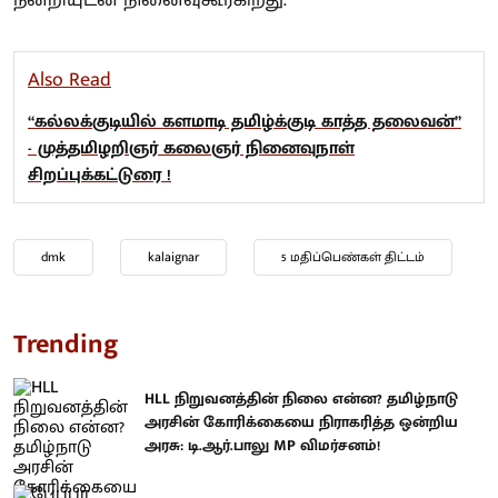
நன்றியுடன் நினைவுகூர்கிறது.
Also Read
“கல்லக்குடியில் களமாடி தமிழ்க்குடி காத்த தலைவன்”
- முத்தமிழறிஞர் கலைஞர் நினைவுநாள்
சிறப்புக்கட்டுரை !
dmk
kalaignar
5 மதிப்பெண்கள் திட்டம்
Trending
HLL நிறுவனத்தின் நிலை என்ன? தமிழ்நாடு
அரசின் கோரிக்கையை நிராகரித்த ஒன்றிய
அரசு: டி.ஆர்.பாலு MP விமர்சனம்!