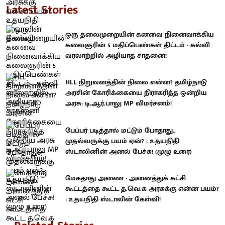
Latest Stories
ஒரு தலைமுறையின் கனவை நினைவாக்கிய
கலைஞரின் 5 மதிப்பெண்கள் திட்டம் - கல்வி
வரலாற்றில் அழியாத சாதனை!
HLL நிறுவனத்தின் நிலை என்ன? தமிழ்நாடு
அரசின் கோரிக்கையை நிராகரித்த ஒன்றிய
அரசு: டி.ஆர்.பாலு MP விமர்சனம்!
பேப்பர் படித்தால் மட்டும் போதாது..
முதல்வருக்கு பயம் ஏன்? : உதயநிதி
ஸ்டாலினின் அனல் பேச்சு! (முழு உரை)
மேகதாது அணை - அனைத்துக் கட்சி
கூட்டத்தை கூட்ட த.வெ.க அரசுக்கு என்ன பயம்?
: உதயநிதி ஸ்டாலின் கேள்வி!