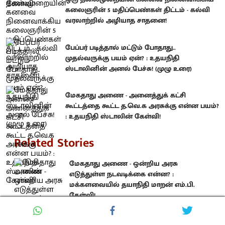
கலைஞரின் 5 மதிப்பெண்கள் திட்டம் - கல்வி
வரலாற்றில் அழியாத சாதனை!
பேப்பர் படித்தால் மட்டும் போதாது..
முதல்வருக்கு பயம் ஏன்? : உதயநிதி
ஸ்டாலினின் அனல் பேச்சு! (முழு உரை)
மேகதாது அணை - அனைத்துக் கட்சி
கூட்டத்தை கூட்ட த.வெ.க அரசுக்கு என்ன பயம்?
: உதயநிதி ஸ்டாலின் கேள்வி!
Related Stories
மேகதாது அணை - ஒன்றிய அரசு
எடுத்துள்ள நடவடிக்கை என்ன? :
மக்களவையில் தயாநிதி மாறன் எம்.பி.
கேள்வி!
சிவப்பு+மஞ்சள் = காவி... - நீட் எதிர்ப்பு