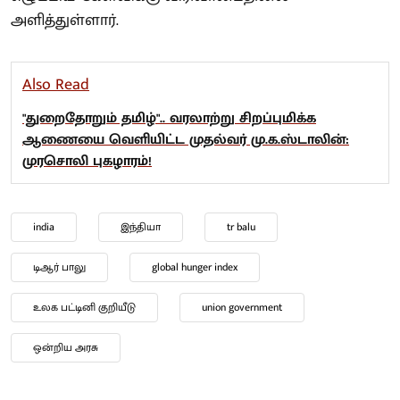
அளித்துள்ளார்.
Also Read
"துறைதோறும் தமிழ்".. வரலாற்று சிறப்புமிக்க
ஆணையை வெளியிட்ட முதல்வர் மு.க.ஸ்டாலின்:
முரசொலி புகழாரம்!
india
இந்தியா
tr balu
டிஆர் பாலு
global hunger index
உலக பட்டினி குறியீடு
union government
ஒன்றிய அரசு