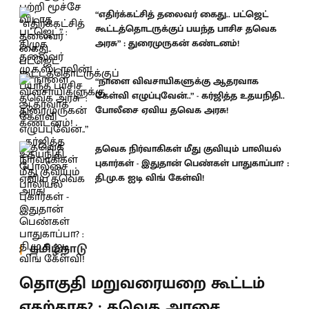
“எதிர்க்கட்சித் தலைவர் கைது.. பட்ஜெட்
கூட்டத்தொடருக்குப் பயந்த பாசிச தவெக
அரசு” : துரைமுருகன் கண்டனம்!
“நாளை விவசாயிகளுக்கு ஆதரவாக
கேள்வி எழுப்புவேன்..” - கர்ஜித்த உதயநிதி..
போலீசை ஏவிய தவெக அரசு!
தவெக நிர்வாகிகள் மீது குவியும் பாலியல்
புகார்கள் - இதுதான் பெண்கள் பாதுகாப்பா? :
தி.மு.க ஐடி விங் கேள்வி!
தமிழ்நாடு
தொகுதி மறுவரையறை கூட்டம்
எதற்காக? ; தவெக அரசை