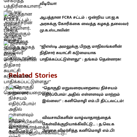
வீடியோ!
ஆபத்தான FCRA சட்டம் : ஒன்றிய பா.ஜ.க
அரசுக்கு கோரிக்கை வைத்த கழகத் தலைவர்
மு.க.ஸ்டாலின்!
“ஜிஎஸ்டி அமலுக்கு பிறகு மாநிலங்களின்
நிதிசார் சுயாட்சி கடுமையாக
பாதிக்கப்பட்டுள்ளது!” : தங்கம் தென்னரசு!
Related Stories
“தொகுதி மறுவரையறையை நிச்சயம்
எதிர்ப்போம்! அதில் எள்ளளவும் மாற்றம்
இல்லை!” : கனிமொழி எம்.பி திட்டவட்டம்!
விவசாயிகளின் வாழ்வாதாரத்தைக்
கேள்விக்குறியாக்கிவிட்டு... : த.வெ.க
அரசை விமர்சித்த கனிமொழி எம்.பி!