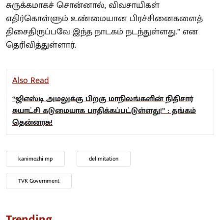
சுருக்கமாகச் சொன்னால், விவசாயிகள்
எதிர்கொள்ளும் உண்மையான பிரச்சினைகளைத்
திசைதிருப்பவே இந்த நாடகம் நடந்துள்ளது.” என
தெரிவித்துள்ளார்.
Also Read
“ஜிஎஸ்டி அமலுக்கு பிறகு மாநிலங்களின் நிதிசார்
சுயாட்சி கடுமையாக பாதிக்கப்பட்டுள்ளது!” : தங்கம்
தென்னரசு!
kanimozhi mp
delimitation
TVK Government
Trending