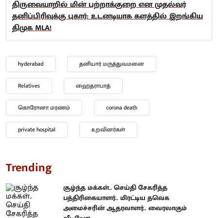
திருவையாறில் மின் பற்றாக்குறை என முதல்வர்
தனிப்பிரிவுக்கு புகார்: உடனடியாக களத்தில் இறங்கிய
திமுக MLA!
hyderabad
தனியார் மருத்துவமனை
Relatives
ஹைதராபாத்
கொரோனா மரணம்
corona death
private hospital
உறவினர்கள்
Trending
சூழ்ந்த மக்கள்.. செய்தி சேகரித்த
பத்திரிகையாளர்.. மிரட்டிய தவெக
அமைச்சரின் ஆதரவாளர்.. வைரலாகும்