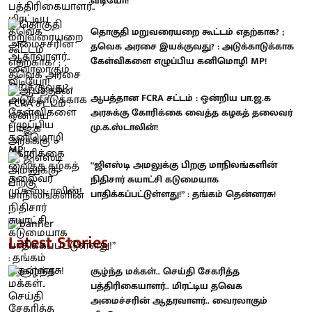
வீடியோ!
தொகுதி மறுவரையறை கூட்டம் எதற்காக? ;
தவெக அரசை இயக்குவது? : அடுக்காடுக்காக
கேள்விகளை எழுப்பிய கனிமொழி MP!
ஆபத்தான FCRA சட்டம் : ஒன்றிய பா.ஜ.க
அரசுக்கு கோரிக்கை வைத்த கழகத் தலைவர்
மு.க.ஸ்டாலின்!
“ஜிஎஸ்டி அமலுக்கு பிறகு மாநிலங்களின்
நிதிசார் சுயாட்சி கடுமையாக
பாதிக்கப்பட்டுள்ளது!” : தங்கம் தென்னரசு!
Latest Stories
சூழ்ந்த மக்கள்.. செய்தி சேகரித்த
பத்திரிகையாளர்.. மிரட்டிய தவெக
அமைச்சரின் ஆதரவாளர்.. வைரலாகும்