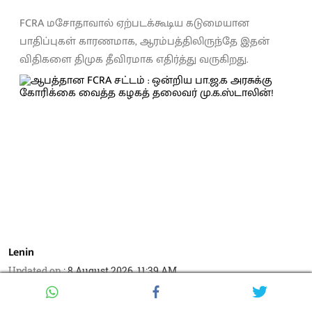
FCRA மசோதாவால் ஏற்படக்கூடிய கடுமையான
பாதிப்புகள் காரணமாக, ஆரம்பத்திலிருந்தே இதன்
விதிகளை திமுக தீவிரமாக எதிர்த்து வருகிறது.
Lenin
Updated on
:
8 August 2026, 11:39 AM
வக்ஃப் சட்டத்திருத்தம் கொண்டு வந்து இசுலாமியர்