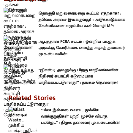
தொகுதி மறுவரையறை கூட்டம் எதற்காக? ;
தவெக அரசை இயக்குவது? : அடுக்காடுக்காக
கேள்விகளை எழுப்பிய கனிமொழி MP!
ஆபத்தான FCRA சட்டம் : ஒன்றிய பா.ஜ.க
அரசுக்கு கோரிக்கை வைத்த கழகத் தலைவர்
மு.க.ஸ்டாலின்!
“ஜிஎஸ்டி அமலுக்கு பிறகு மாநிலங்களின்
நிதிசார் சுயாட்சி கடுமையாக
பாதிக்கப்பட்டுள்ளது!” : தங்கம் தென்னரசு!
Related Stories
“Blast இல்லை Waste .. முக்கிய
வாக்குறுதிகள் பற்றி மூச்சே விடாத
பட்ஜெட்” : திமுக தலைவர் மு.க.ஸ்டாலின்!