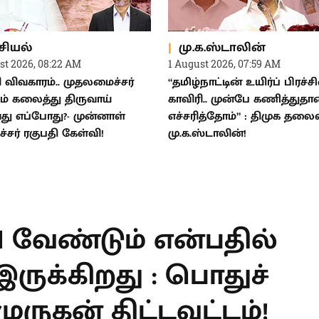
சியல்
மு.க.ஸ்டாலின்
st 2026, 08:22 AM
1 August 2026, 07:59 AM
ி விவகாரம்.. முதலமைச்சர்
“தமிழ்நாட்டின் உயிர்ப் பிரச
ம் கலைத்து திருவாய்
காவிரி.. முன்பே கணித்துதா
து எப்போது?- முன்னாள்
எச்சரித்தோம்” : திமுக தலைவ
சர் ரகுபதி கேள்வி!
மு.க.ஸ்டாலின்!
T
N வேண்டும்
உறுதியாக
துச் செயலாளர்