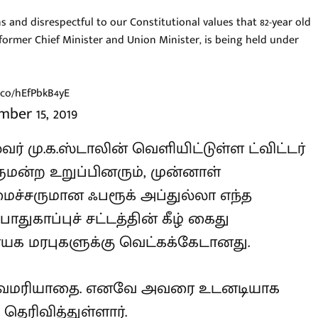
s and disrespectful to our Constitutional values that 82-
dullah, former Chief Minister and Union Minister, is
t any basis.
t.co/hEfPbkB4yE
ber 15, 2019
வர் மு.க.ஸ்டாலின் வெளியிட்டுள்ள
தான நாடாளுமன்ற உறுப்பினரும், முன்னாள்
ைச்சருமான ஃபரூக் அப்துல்லா எந்த
துகாப்புச் சட்டத்தின் கீழ் கைது
யக மரபுகளுக்கு வெட்கக்கேடானது.
 அவமரியாதை. எனவே அவரை உடனடியாக
 தெரிவித்துள்ளார்.