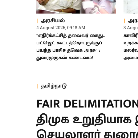
அரசியல்
அர
4 August 2026, 09:18 AM
3 Augu
“எதிர்க்கட்சித் தலைவர் கைது..
காவிர
பட்ஜெட் கூட்டத்தொடருக்குப்
உறக்க
பயந்த பாசிச தவெக அரசு” :
மலர்வ
துரைமுருகன் கண்டனம்!
அமைச்
தமிழ்நாடு
FAIR DELIMITATIO
என்பதில் திமுக 
இருக்கிறது : பொ