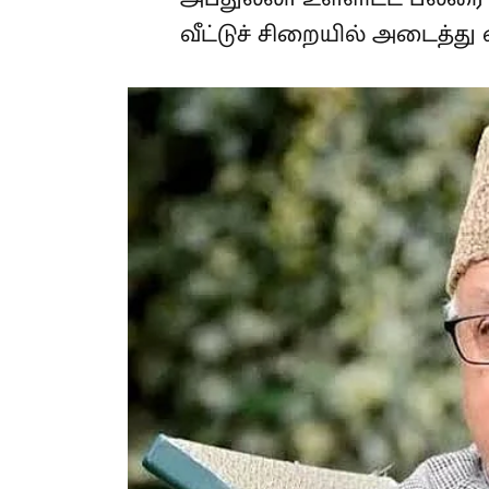
உமர் அப்துல்லா உள்ளிட்ட பல
பா.ஜ,க அரசு வீட்டுச் சிறைய