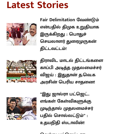
Fair Delimitation வேண்டும்
என்பதில் திமுக உறுதியாக
இருக்கிறது : பொதுச் செயலாளர்
துரைமுருகன் திட்டவட்டம்!
திராவிட மாடல் திட்டங்களை
காப்பி அடித்த முதலமைச்சர் விஜய்
: இதுதான் த.வெ.க அரசின் பெரிய
சாதனை!
“இது ஜால்ரா பட்ஜெட்.. எங்கள்
கேள்விகளுக்கு முடிந்தால்
முதலமைச்சர் பதில் சொல்லட்டும்”
: உதயநிதி ஸ்டாலின்!
வெற்று பட்ஜெட்டாக
அமைந்திருக்கிறது வேளாண்
நிதிநிலை அறிக்கை : கழகத்
தலைவர் மு.க.ஸ்டாலின்