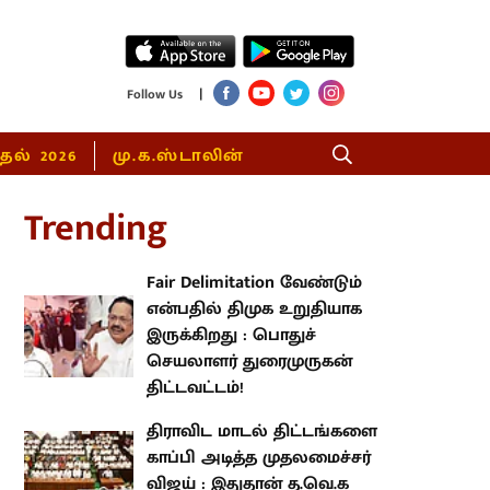
|
Follow Us
்தல் 2026
மு.க.ஸ்டாலின்
rending
Fair Delimitation வேண்டும்
என்பதில் திமுக உறுதியாக
இருக்கிறது : பொதுச் செயலாளர்
துரைமுருகன் திட்டவட்டம்!
திராவிட மாடல் திட்டங்களை
காப்பி அடித்த முதலமைச்சர் விஜய்
: இதுதான் த.வெ.க அரசின் பெரிய
சாதனை!