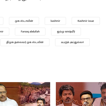
முக ஸ்டாலின்
kashmir
Jammu and Kashmir
Farooq abdullah
Public Safety Act
திமுக தலைவர் முக ஸ்டலின்