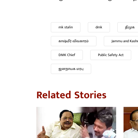
mk stalin
dmk
திமுக
Kashmir issue
காஷ்மீர் விவகாரம்
ஜம்மு காஷ்மீர்
DMK Chief
ஃபருக் அப்துல்லா
ஜனநாயக மரபு
Related Stories