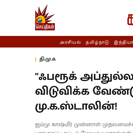
அரசியல்
தமிழ்நாடு
இந்திய
தி.மு.க
''ஃபரூக் அப்து
விடுவிக்க வேண்டும்
தலைவர் மு.க.ஸ்ட
ஜம்மு காஷ்மீர் முன்னாள் முதலமைச்சர