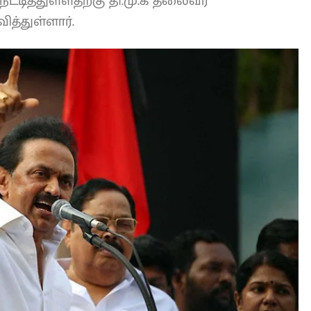
ாதங்கள் நீட்டித்துள்ளதற்கு தி.மு.க தலைவர்
ித்துள்ளார்.
L