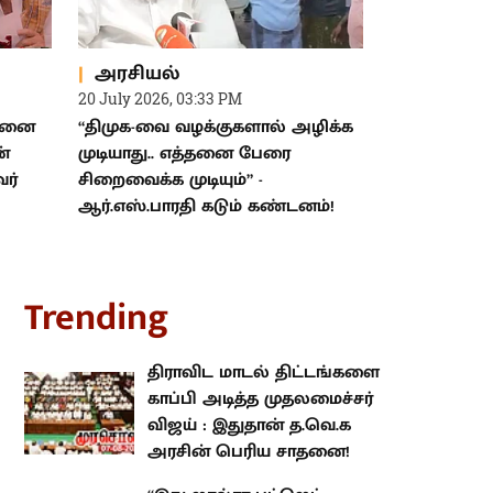
அரசியல்
20 July 2026, 03:33 PM
்சினை
“திமுக-வை வழக்குகளால் அழிக்க
ன்
முடியாது.. எத்தனை பேரை
ர்
சிறைவைக்க முடியும்” -
ஆர்.எஸ்.பாரதி கடும் கண்டனம்!
rending
திராவிட மாடல் திட்டங்களை
காப்பி அடித்த முதலமைச்சர் விஜய்
: இதுதான் த.வெ.க அரசின் பெரிய
சாதனை!
“இது ஜால்ரா பட்ஜெட்.. எங்கள்
கேள்விகளுக்கு முடிந்தால்