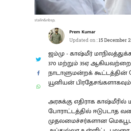
stalin&nbsp;
Prem Kumar
Updated on
:
15 December 2
ஜம்மு - காஷ்மீர் மாநிலத்துக
சட்டப்பிரிவு 370 மற்றும் 3
நடைபெற்ற நாடாளுமன்றக் கூ
அம்மாநிலத்தை இரண்டு யூனி
மோடி அரசு.
அரசுக்கு எதிராக காஷ்மீரி
எதிராக போராட்டத்தில் ஈட
முன்னாள் முதலமைச்சர்களான