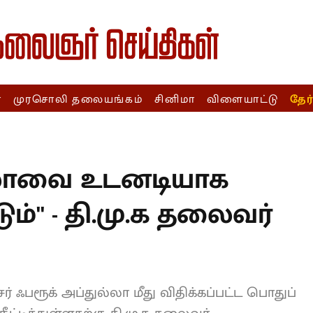
ா
முரசொலி தலையங்கம்
சினிமா
விளையாட்டு
தேர
T
ல்லாவை உடனடியாக
'' - தி.மு.க
ாலின்!
் ஃபரூக் அப்துல்லா மீது விதிக்கப்பட்ட