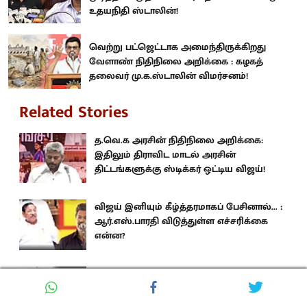
உதயநிதி ஸ்டாலின்!
வெற்று பட்ஜெட்டாக அமைந்திருக்கிறது
வேளாண் நிதிநிலை அறிக்கை : கழகத்
தலைவர் மு.க.ஸ்டாலின் விமர்சனம்!
Related Stories
த.வெ.க அரசின் நிதிநிலை அறிக்கை:
இதிலும் திராவிட மாடல் அரசின்
திட்டங்களுக்கு ஸ்டிக்கர் ஒட்டிய விஜய்!
விஜய் இனியும் கீழ்த்தரமாகப் பேசினால்... :
ஆர்.எஸ்.பாரதி விடுத்துள்ள எச்சரிக்கை
என்ன?
“ஸ்டிக்கர் விஜய் அரசே.. வெட்கமே
இல்லையா?” : தி.மு.க கடும் கண்டனம்!