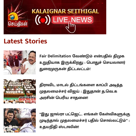
Latest Stories
Fair Delimitation வேண்டும் என்பதில் திமுக
உறுதியாக இருக்கிறது : பொதுச் செயலாளர்
துரைமுருகன் திட்டவட்டம்!
திராவிட மாடல் திட்டங்களை காப்பி அடித்த
முதலமைச்சர் விஜய் : இதுதான் த.வெ.க
அரசின் பெரிய சாதனை!
“இது ஜால்ரா பட்ஜெட்.. எங்கள் கேள்விகளுக்கு
முடிந்தால் முதலமைச்சர் பதில் சொல்லட்டும்” :
உதயநிதி ஸ்டாலின்!