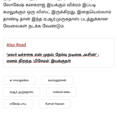
லோகேஷ் கனகராஜ் இயக்கும் விக்ரம் இப்படி
கமலுக்கும் ஒரு லிஸ்ட் இருக்கிறது. இதையெல்லாம்
தாண்டி தான் இந்த ஏ.ஆர்.முருகதாஸ் படத்துக்கான
வேலைகள் நடக்க வேண்டும்.
Also Read
"மலர் டீச்சராக என் முதல் தேர்வு நடிகை அசின்" :
மனம் திறந்த ‘பிரேமம்’ இயக்குநர்!
ar murugadoss
கமல்ஹாசன்
ஏஆர் முருகதாஸ்
mahesh babu
மகேஷ் பாபு
Kamal Haasan