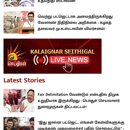
உதயநிதி ஸ்டாலின்!
வெற்று பட்ஜெட்டாக அமைந்திருக்கிறது
வேளாண் நிதிநிலை அறிக்கை : கழகத்
தலைவர் மு.க.ஸ்டாலின் விமர்சனம்!
Latest Stories
Fair Delimitation வேண்டும் என்பதில் திமுக
உறுதியாக இருக்கிறது : பொதுச் செயலாளர்
துரைமுருகன் திட்டவட்டம்!
“இது ஜால்ரா பட்ஜெட்.. எங்கள் கேள்விகளுக்கு
முடிந்தால் முதலமைச்சர் பதில் சொல்லட்டும்” :