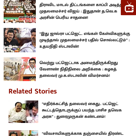
திராவிட மாடல் திட்டங்களை காப்பி அடித்த
முதலமைச்சர் விஜய் : இதுதான் த.வெ.க
அரசின் பெரிய சாதனை!
“இது ஜால்ரா பட்ஜெட்.. எங்கள் கேள்விகளுக்கு
முடிந்தால் முதலமைச்சர் பதில் சொல்லட்டும்” :
உதயநிதி ஸ்டாலின்!
வெற்று பட்ஜெட்டாக அமைந்திருக்கிறது
வேளாண் நிதிநிலை அறிக்கை : கழகத்
தலைவர் மு.க.ஸ்டாலின் விமர்சனம்!
Related Stories
“எதிர்க்கட்சித் தலைவர் கைது.. பட்ஜெட்
கூட்டத்தொடருக்குப் பயந்த பாசிச தவெக
அரசு” : துரைமுருகன் கண்டனம்!
“விவசாயிகளுக்காக தஞ்சையில் திரண்ட